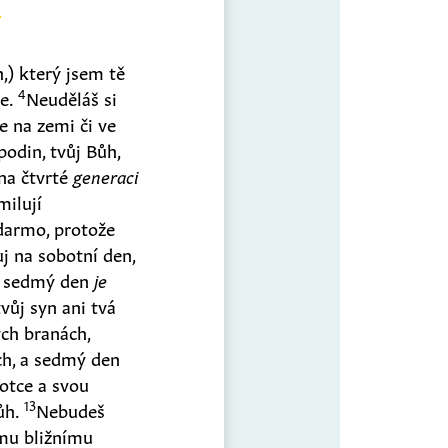
,
)
který jsem tě
4
ne.
Neuděláš si
e na zemi či ve
podin, tvůj Bůh,
 na čtvrté
generaci
milují
darmo, protože
j na sobotní den,
e sedmý den
je
vůj syn ani tvá
ch branách,
ch, a sedmý den
 otce a svou
13
Bůh.
Nebudeš
mu bližnímu