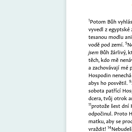
1
Potom Bůh vyhlás
vyvedl z egyptské
tesanou modlu ani
5
vodě pod zemí.
N
jsem
Bůh žárlivý, 
těch, kdo mě nená
a zachovávají mé 
Hospodin nenechá 
9
abys ho posvětil.
sobota patřící Hos
dcera, tvůj otrok a
11
protože šest dní
odpočinul. Proto 
matku, aby se prod
14
vraždit!
Nebudeš 