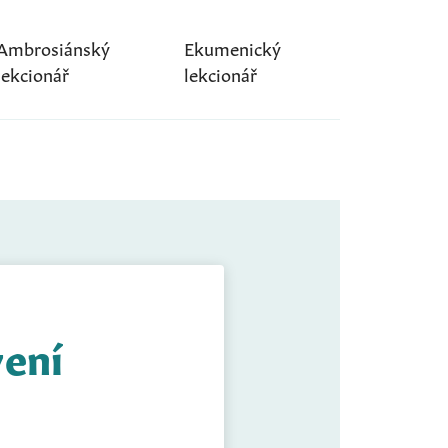
Ambrosiánský
Ekumenický
lekcionář
lekcionář
vení