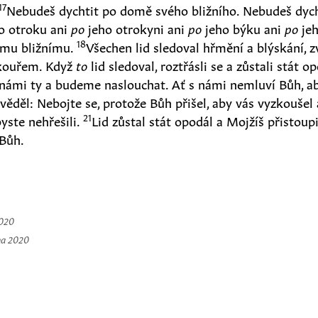
17
Nebudeš dychtit po domě svého bližního. Nebudeš dych
o otroku ani
po
jeho otrokyni ani
po
jeho býku ani
po
jeh
18
vému bližnímu.
Všechen lid sledoval hřmění a blýskání, 
 kouřem. Když
to
lid sledoval, roztřásli se a zůstali stát o
 námi ty a budeme naslouchat. Ať s námi nemluví Bůh, 
věděl: Nebojte se, protože Bůh přišel, aby vás vyzkoušel 
21
yste nehřešili.
Lid zůstal stát opodál a Mojžíš přistoup
Bůh.
2020
na 2020