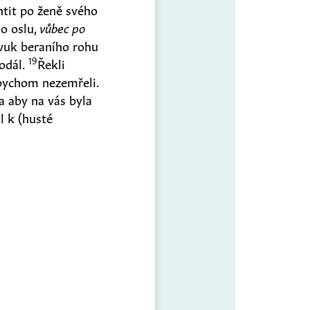
tit po ženě svého
o oslu,
vůbec po
zvuk beraního rohu
19
podál.
Řekli
abychom nezemřeli.
a aby na vás byla
il k
(
husté