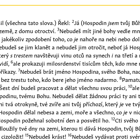
2
il
(
všechna tato slova.
)
Řekl:
Já
(
Hospodin
jsem
tvůj Bůh
3
 země, z domu otroctví.
Nebudeš mít jiné bohy vedle m
 jakékoliv zpodobení toho, co
je
nahoře na nebi nebo dol
ebudeš se jim klanět a nebudeš jim otročit, neboť já Hos
který
s trestem
navštěvuji vinu otců na synech
i
na třetí a
6
vidí,
ale prokazuji milosrdenství tisícům těch, kdo mne 
7
příkazy.
Nebudeš brát jméno Hospodina, svého Boha, na
8
bez trestu toho, kdo bere jeho jméno nadarmo.
Pamatu
10
Šest dní budeš pracovat a dělat všechnu svou práci,
al
podinu, tvému Bohu. Nebudeš dělat žádnou práci ty ani t
ni tvá otrokyně, tvé zvíře ani tvůj příchozí, který
je
ve tvý
 Hospodin dělal nebesa a zemi, moře a všechno, co
je
v ni
12
Hospodin požehnal sobotní den a posvětil ho.
Cti svého
loužily tvé dny na zemi, kterou ti dává Hospodin, tvůj 
15
16
cizoložit!
Nebudeš krást!
Nebudeš vydávat proti své