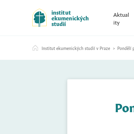
S
k
institut
Aktual
ekumenických
i
ity
studií
p
t
o
Institut ekumenických studií v Praze
Pondělí p
c
o
n
t
e
n
t
Pon