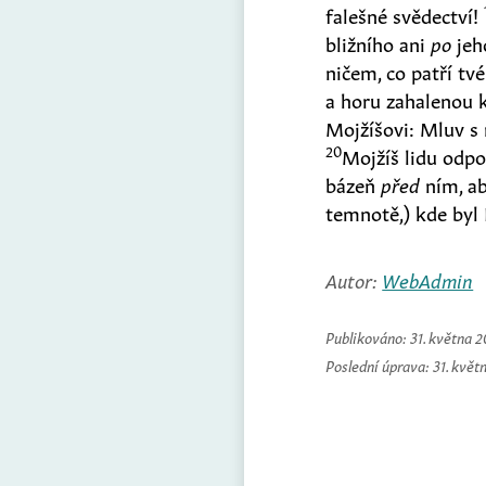
falešné svědectví!
bližního ani
po
jeh
ničem, co patří t
a horu zahalenou
Mojžíšovi: Mluv s
20
Mojžíš lidu odpo
bázeň
před
ním, ab
temnotě,
)
kde byl 
Autor:
WebAdmin
Publikováno:
31. května 
Poslední úprava:
31. květ