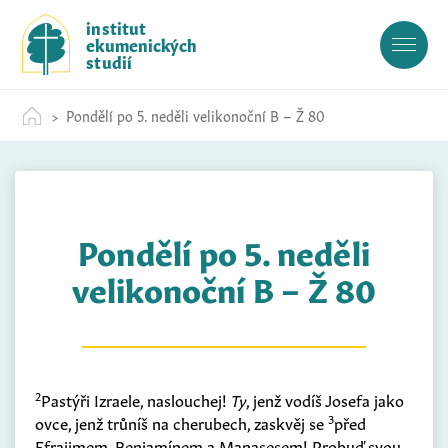
S
institut
k
ekumenických
i
studií
p
t
Pondělí po 5. neděli velikonoční B – Ž 80
o
c
o
n
t
Pondělí po 5. neděli
e
n
velikonoční B – Ž 80
t
2
Pastýři Izraele, naslouchej!
Ty
, jenž vodíš Josefa jako
3
ovce, jenž trůníš na cherubech, zaskvěj se
před
Efrajimem, Benjamínem a Manasesem! Probuď svou