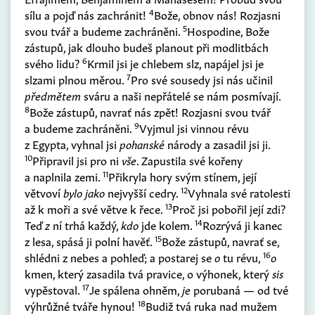
4
sílu a pojď nás zachránit!
Bože, obnov nás! Rozjasni
5
svou tvář a budeme zachráněni.
Hospodine, Bože
zástupů, jak dlouho budeš planout při modlitbách
6
svého lidu?
Krmil jsi je chlebem slz, napájel jsi je
7
slzami plnou měrou.
Pro své sousedy jsi nás učinil
předmětem
sváru a naši nepřátelé se nám posmívají.
8
Bože zástupů, navrať nás zpět! Rozjasni svou tvář
9
a budeme zachráněni.
Vyjmul jsi vinnou révu
z Egypta, vyhnal jsi
pohanské
národy a zasadil jsi ji.
10
Připravil jsi pro ni
vše
. Zapustila své kořeny
11
a naplnila zemi.
Přikryla hory svým stínem, její
12
větvoví
bylo jako
nejvyšší cedry.
Vyhnala své ratolesti
13
až k moři a své větve k řece.
Proč jsi pobořil její zdi?
14
Teď
z
ní trhá každý,
kdo
jde kolem.
Rozrývá ji kanec
15
z lesa, spásá ji polní havěť.
Bože zástupů, navrať se,
16
shlédni z nebes a pohleď; a postarej se
o
tu révu,
o
kmen, který zasadila tvá pravice, o výhonek, který
sis
17
vypěstoval.
Je spálena ohněm,
je
porubaná — od tvé
18
výhrůžné tváře hynou!
Budiž tvá ruka nad mužem