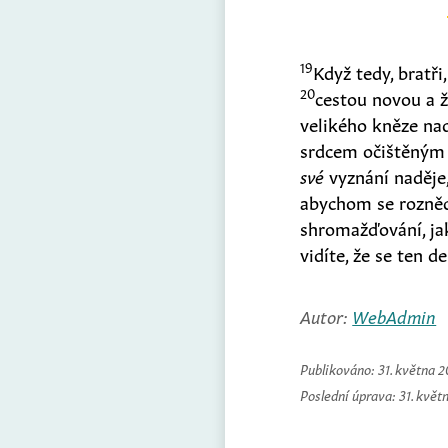
19
Když tedy, bratř
20
cestou novou a ž
velikého kněze n
srdcem očištěným
své
vyznání naděje,
abychom se rozněco
shromažďování, j
vidíte, že se ten de
Autor:
WebAdmin
Publikováno:
31. května 
Poslední úprava:
31. květ