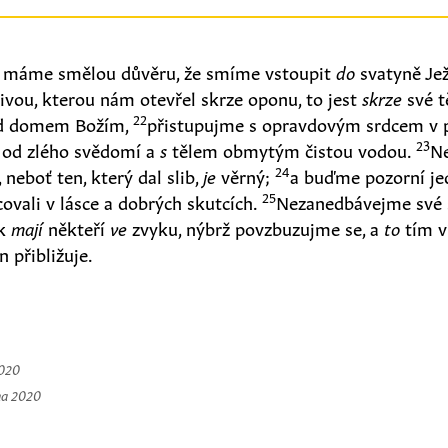
i, máme smělou důvěru, že smíme vstoupit
do
svatyně Jež
ivou, kterou nám otevřel skrze oponu, to jest
skrze
své t
22
ad domem Božím,
přistupujme s opravdovým srdcem v p
23
 od zlého svědomí a
s
tělem obmytým čistou vodou.
N
24
 neboť ten, který dal slib,
je
věrný;
a buďme pozorní je
25
vali v lásce a dobrých skutcích.
Nezanedbávejme své 
ak
mají
někteří
ve
zvyku, nýbrž povzbuzujme se, a
to
tím ví
n přibližuje.
2020
na 2020