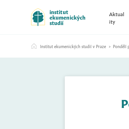
S
k
institut
Aktual
ekumenických
i
ity
studií
p
t
o
Institut ekumenických studií v Praze
Pondělí p
c
o
n
t
e
n
t
P