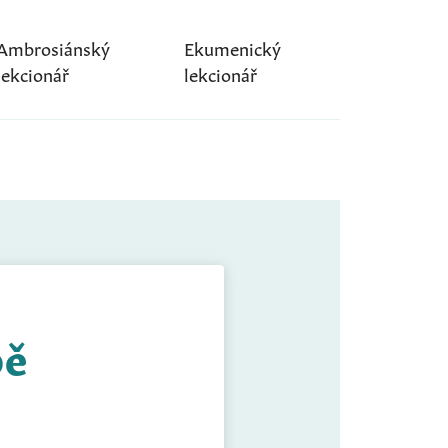
Ambrosiánský
Ekumenický
lekcionář
lekcionář
bě