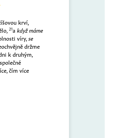
íšovou krví,
21
ělo,
a
když máme
lnosti víry,
se
eochvějně držme
dni k druhým,
společné
ce, čím více