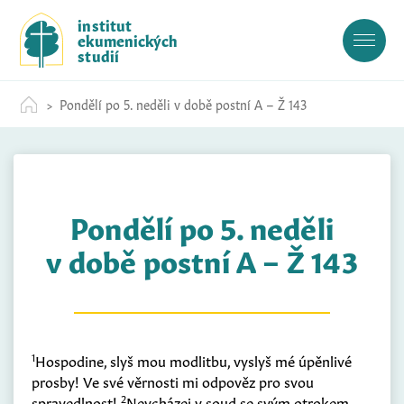
S
institut
k
ekumenických
i
studií
p
t
Pondělí po 5. neděli v době postní A – Ž 143
o
c
o
n
t
Pondělí po 5. neděli
e
n
v době postní A – Ž 143
t
1
Hospodine, slyš mou modlitbu, vyslyš mé úpěnlivé
prosby! Ve své věrnosti mi odpověz pro svou
2
spravedlnost!
Nevcházej v soud se svým otrokem,