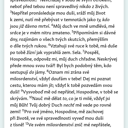
neboť před tebou není spravedlivý nikdo
z
živých.
3
Nepřítel pronásleduje mou duši, sráží můj život
k zemi, nutí mě přebývat v temnotách jako
ty, kdo
4
jsou
již
dávno mrtví.
Můj duch ve mně umdlévá, mé
5
srdce je v mém nitru zmateno.
Připomínám si dávné
dny, rozjímám o všech tvých skutcích, přemýšlím
6
o díle tvých rukou.
Vztahuji své ruce k tobě, má duše
7
po tobě
žízní
jak vyprahlá zem. Sela.
Pospěš,
Hospodine, odpověz mi, můj duch chřadne. Neskrývej
přede mnou svou tvář! Byl bych podobný těm, kdo
8
sestupují
do
jámy.
Oznam mi zrána své
milosrdenství, vždyť doufám v tebe! Dej mi poznat
cestu, kterou mám jít; vždyť k tobě pozvedám svou
9
duši!
Vysvoboď mě od nepřátel, Hospodine, v tobě se
10
skrývám.
Nauč mě dělat
to
, co je ti milé, vždyť jsi
můj Bůh! Tvůj dobrý Duch
nechť
mě vede po rovné
11
zemi!
Pro své jméno, Hospodine, mě zachovej
při životě, ve své spravedlnosti vyveď mou duši
12
z tísně!
Ve svém milosrdenství znič mé nepřátele,