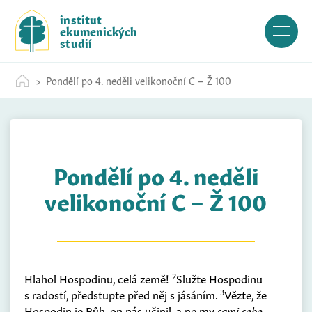
S
institut
k
ekumenických
i
studií
p
t
Pondělí po 4. neděli velikonoční C – Ž 100
o
c
o
n
t
Pondělí po 4. neděli
e
n
velikonoční C – Ž 100
t
2
Hlahol Hospodinu, celá země!
Služte Hospodinu
3
s radostí, předstupte před něj s jásáním.
Vězte, že
Hospodin je Bůh, on nás učinil, a ne my
sami sebe.