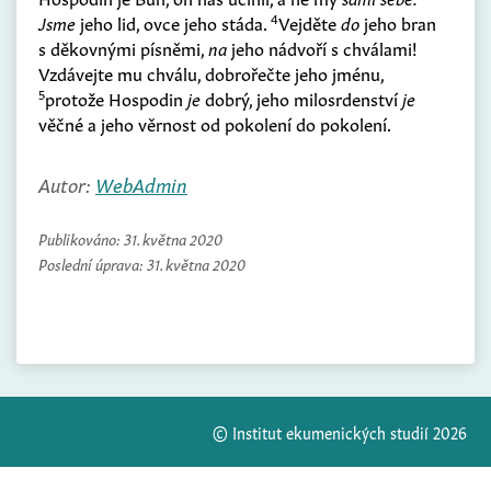
4
Jsme
jeho lid, ovce jeho stáda.
Vejděte
do
jeho bran
s děkovnými písněmi,
na
jeho nádvoří s chválami!
Vzdávejte mu chválu, dobrořečte jeho jménu,
5
protože Hospodin
je
dobrý, jeho milosrdenství
je
věčné a jeho věrnost od pokolení do pokolení.
Autor:
WebAdmin
Publikováno:
31. května 2020
Poslední úprava:
31. května 2020
© Institut ekumenických studií 2026