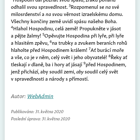
3
odhalil svou spravedlnost.
Rozpomenul se
na
své
milosrdenství a
na
svou věrnost izraelskému domu.
Všechny končiny země uvidí spásu našeho Boha.
4
Hlahol Hospodinu, celá země! Propukněte v jásot
5
a pějte žalmy!
Opěvujte Hospodina při lyře, při lyře
6
a hlasitém zpěvu,
na trubky a zvukem beraních rohů
7
hlaholte před Hospodinem králem!
Ať burácí moře
8
a vše, co je
v
něm, celý svět i jeho obyvatelé!
Řeky ať
9
tleskají
v
dlaně, ba i hory ať jásají
před Hospodinem,
jenž přichází, aby soudil zemi,
aby
soudil celý svět
v spravedlnosti a národy s přímostí.
Autor:
WebAdmin
Publikováno:
31. května 2020
Poslední úprava:
31. května 2020