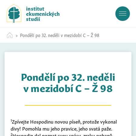
S
institut
k
ekumenických
i
studií
p
t
Pondělí po 32. neděli v mezidobí C – Ž 98
o
c
o
n
t
Pondělí po 32. neděli
e
n
v mezidobí C – Ž 98
t
1
Zpívejte Hospodinu novou píseň, protože vykonal
divy! Pomohla mu jeho pravice, jeho svatá paže.
2
Hospodin dal poznat svou spásu, zraku pohanů