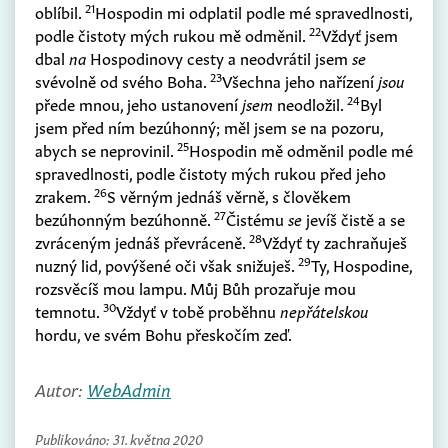
21
oblíbil.
Hospodin mi odplatil podle mé spravedlnosti,
22
podle čistoty mých rukou mě odměnil.
Vždyť jsem
dbal
na
Hospodinovy cesty a neodvrátil jsem
se
23
svévolně od svého Boha.
Všechna jeho nařízení
jsou
24
přede mnou, jeho ustanovení
jsem
neodložil.
Byl
jsem před ním bezúhonný; měl jsem se na pozoru,
25
abych se neprovinil.
Hospodin mě odměnil podle mé
spravedlnosti, podle čistoty mých rukou před jeho
26
zrakem.
S věrným jednáš věrně, s člověkem
27
bezúhonným bezúhonně.
Čistému
se
jevíš čistě a se
28
zvráceným jednáš převráceně.
Vždyť ty zachraňuješ
29
nuzný lid, povýšené oči však snižuješ.
Ty, Hospodine,
rozsvěcíš mou lampu. Můj Bůh prozařuje mou
30
temnotu.
Vždyť v tobě proběhnu
nepřátelskou
hordu, ve svém Bohu přeskočím zeď.
Autor:
WebAdmin
Publikováno:
31. května 2020