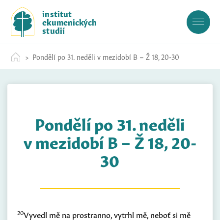
S
institut
k
ekumenických
i
studií
p
t
Pondělí po 31. neděli v mezidobí B – Ž 18, 20-30
o
c
o
n
t
Pondělí po 31. neděli
e
n
v mezidobí B – Ž 18, 20-
t
30
20
Vyvedl mě na prostranno, vytrhl mě, neboť si mě