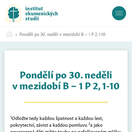
S
institut
k
ekumenických
i
studií
p
t
Pondělí po 30. neděli v mezidobí B – 1 P 2, 1-10
o
c
o
n
t
Pondělí po 30. neděli
e
n
v mezidobí B – 1 P 2, 1-10
t
1
Odložte tedy každou špatnost a každou lest,
2
pokrytectví, závist a každou pomluvu
a jako
novorozené děti mějte touhu po nefalšovaném mléku