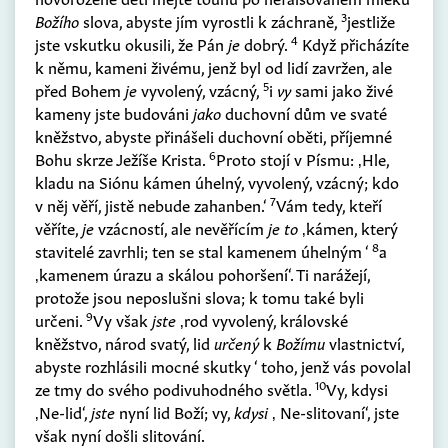
3
Božího
slova, abyste jím vyrostli k záchraně,
jestliže
4
jste vskutku okusili, že Pán
je
dobrý.
Když přicházíte
k němu, kameni živému, jenž byl od lidí zavržen, ale
5
před Bohem
je
vyvolený, vzácný,
i
vy
sami jako živé
kameny jste budováni
jako
duchovní dům ve svaté
kněžstvo, abyste přinášeli duchovní oběti, příjemné
6
Bohu skrze Ježíše Krista.
Proto stojí v Písmu: ‚Hle,
kladu na Siónu kámen úhelný, vyvolený, vzácný; kdo
7
v něj věří, jistě nebude zahanben.‘
Vám tedy, kteří
věříte,
je
vzácností, ale nevěřícím
je to
‚kámen, který
8
stavitelé zavrhli; ten se stal kamenem úhelným ‘
a
‚kamenem úrazu a skálou pohoršení‘. Ti narážejí,
protože jsou neposlušni slova; k tomu také byli
9
určeni.
Vy však
jste
‚rod vyvolený, královské
kněžstvo, národ svatý, lid
určený
k
Božímu
vlastnictví,
abyste rozhlásili mocné skutky ‘ toho, jenž vás povolal
10
ze tmy do svého podivuhodného světla.
Vy, kdysi
‚Ne-lid‘,
jste
nyní lid Boží; vy,
kdysi
‚ Ne-slitovaní‘, jste
však nyní došli slitování.