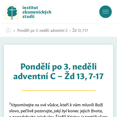
S
institut
k
ekumenických
i
studií
p
t
Pondělí po 3. neděli adventní C – Žd 13, 7-17
o
c
o
n
t
Pondělí po 3. neděli
e
n
adventní C – Žd 13, 7-17
t
7
Vzpomínejte na své vůdce, kteří
k
vám mluvili Boží
slovo, pečlivě pozorujte,
jaký byl
konec jejich života,
8
a napodobujte
jejich
víru.
Ježíš Kristus
je
tentýž včera