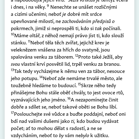
9
i dnes, i na věky.
Nenechte se unášet rozličnými
a cizími učeními; neboť
je
dobré mít srdce
upevňované milostí, ne
zachováváním předpisů o
pokrmech, jimiž si neprospěli ti, kdo si
tak
počínali.
10
Máme oltář, z něhož nemají právo jíst ti, kdo slouží
11
stánku.
Neboť těla těch zvířat, jejichž krev je
veleknězem vnášena za hřích do svatyně, jsou
12
spalována venku za táborem.
Proto také Ježíš, aby
svou
vlastní krví posvětil lid, trpěl venku za branou.
13
Tak tedy vycházejme k němu ven za tábor, nesouce
14
jeho potupu.
Neboť zde nemáme trvalé město, ale
15
toužebně hledáme to budoucí.
Skrze něho tedy
přinášejme Bohu stále oběť chvály, to jest ovoce rtů,
16
vyznávajících jeho jméno.
A nezapomínejte činit
dobře a sdílet se, neboť takové oběti se Bohu líbí.
17
Poslouchejte své vůdce a buďte poddajní, neboť oni
bdí nad vašimi dušemi jako
ti,
kdo budou vydávat
počet; ať to mohou dělat s radostí, a ne se
vzdycháním, neboť to
by
vám ne
bylo
k užitku.