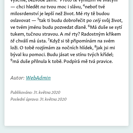
4
— chci hledět
na
tvou moc i slávu,
neboť tvé
milosrdenství je lepší než život. Mé rty tě budou
5
oslavovat —
tak ti budu dobrořečit po
celý
svůj život,
6
ve tvém jménu budu pozvedat dlaně.
Má duše se sytí
tukem, tučnou stravou. A
mé
rty? Radostným křikem
7
tě
chválí má ústa.
Když si tě připomínám na svém
8
loži. O tobě rozjímám za nočních hlídek,
jak jsi mi
býval ku pomoci. Budu jásat ve stínu tvých křídel;
9
má duše přilnula k tobě. Podpírá mě tvá pravice.
Autor:
WebAdmin
Publikováno:
31. května 2020
Poslední úprava:
31. května 2020