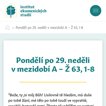
S
institut
k
ekumenických
i
studií
p
t
Pondělí po 29. neděli v mezidobí A – Ž 63, 1-8
o
c
o
n
t
Pondělí po 29. neděli
e
n
v mezidobí A – Ž 63, 1-8
t
2
Bože, ty
jsi
můj Bůh! Usilovně tě hledám, má duše
po tobě žízní, mé tělo po tobě touží ve vyprahlé,
3
vyschlé, bezvodé zemi.
Proto tě vyhlížím ve svatyni