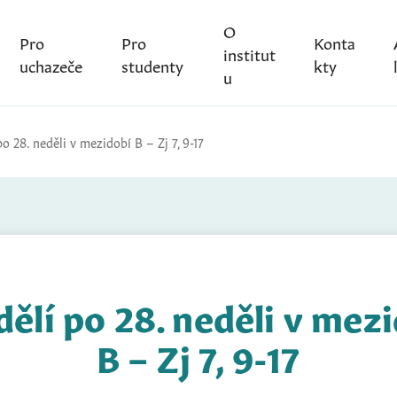
O
Pro
Pro
Konta
institut
uchazeče
studenty
kty
u
o 28. neděli v mezidobí B – Zj 7, 9-17
ělí po 28. neděli v mez
B – Zj 7, 9-17