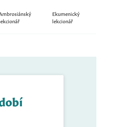
Ambrosiánský
Ekumenický
lekcionář
lekcionář
idobí