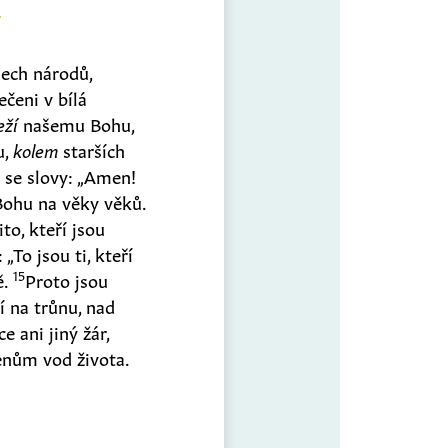
šech národů,
ečeni v bílá
eží
našemu Bohu,
u,
kolem
starších
2
se slovy: „Amen!
ohu na věky věků.
to, kteří jsou
 „To jsou ti, kteří
15
ě.
Proto jsou
í na trůnu, nad
e ani jiný žár,
enům vod života.