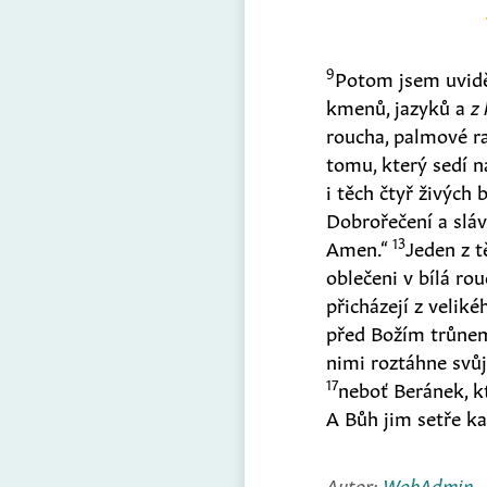
9
Potom jsem uviděl
kmenů, jazyků a
z
roucha, palmové ra
tomu, který sedí n
i těch čtyř živých
Dobrořečení a sláv
13
Amen.“
Jeden z t
oblečeni v bílá ro
přicházejí z veliké
před Božím trůnem 
nimi roztáhne svůj
17
neboť Beránek, 
A Bůh jim setře ka
Autor:
WebAdmin