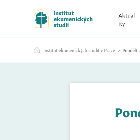
S
k
institut
Aktual
ekumenických
i
ity
studií
p
t
o
Institut ekumenických studií v Praze
Pondělí p
c
o
n
t
e
n
t
Pond