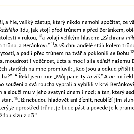
, a hle, veliký zástup, který nikdo nemohl spočítat, ze v
 každého
lidu, jak stojí před trůnem a před Beránkem, obl
10
tolesti v rukou,
a volají velikým hlasem: „Záchrana
nál
11
a trůnu, a Beránkovi.“
A všichni andělé stáli kolem trůn
1
 bytostí, a padli před trůnem na tvář a poklonili se Bohu
a, moudrost i vděčnost, úcta a moc i síla
náleží
našemu B
ěch starších na mne promluvil: „Kdo jsou a odkud přišli ti
14
ucha?“
Řekl jsem mu: „Můj pane, ty
to
víš.“ A
on
mi řekl:
ho soužení a svá roucha vyprali a vybílili v krvi Beránkov
a slouží mu v jeho svatyni dnem i nocí; a ten, který sed
16
 stan.
Již nebudou hladovět ani žíznit, neublíží jim slunc
který
je
uprostřed trůnu, je bude pást a povede je k pram
ždou slzu z očí.“