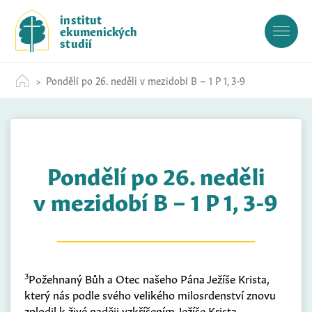
S
institut
k
ekumenických
i
studií
p
t
Pondělí po 26. neděli v mezidobí B – 1 P 1, 3-9
o
c
o
n
t
Pondělí po 26. neděli
e
n
v mezidobí B – 1 P 1, 3-9
t
3
Požehnaný Bůh a Otec našeho Pána Ježíše Krista,
který nás podle svého velikého milosrdenství znovu
zplodil k živé naději vzkříšením Ježíše Krista