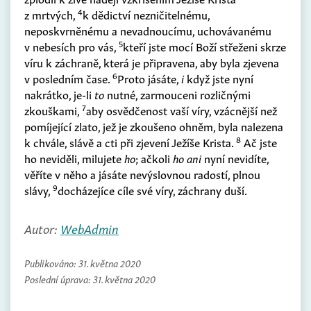
4
z mrtvých,
k dědictví nezničitelnému,
neposkvrněnému a nevadnoucímu, uchovávanému
5
v nebesích pro vás,
kteří jste mocí Boží střeženi skrze
víru k záchraně, která je připravena, aby byla zjevena
6
v posledním čase.
Proto jásáte,
i
když jste nyní
nakrátko, je-li
to
nutné, zarmouceni rozličnými
7
zkouškami,
aby osvědčenost vaší víry, vzácnější než
pomíjející zlato, jež je zkoušeno ohněm, byla nalezena
8
k chvále, slávě a cti při zjevení Ježíše Krista.
Ač jste
ho neviděli, milujete
ho
; ačkoli
ho ani
nyní nevidíte,
věříte v něho a jásáte nevýslovnou radostí, plnou
9
slávy,
docházejíce cíle své víry, záchrany duší.
Autor:
WebAdmin
Publikováno:
31. května 2020
Poslední úprava:
31. května 2020