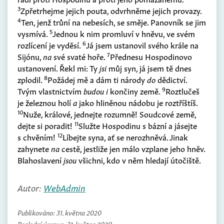
3
Zpřetrhejme jejich pouta, odvrhněme jejich provazy.
4
Ten, jenž trůní na nebesích, se směje. Panovník se jim
5
vysmívá.
Jednou k nim promluví v hněvu, ve svém
6
rozlícení je vyděsí.
Já jsem ustanovil svého krále na
7
Sijónu,
na
své svaté hoře.
Přednesu Hospodinovo
ustanovení. Řekl mi: Ty
jsi
můj syn, já jsem tě dnes
8
zplodil.
Požádej mě a dám ti národy
do
dědictví.
9
Tvým vlastnictvím
budou i
končiny země.
Roztlučeš
je železnou holí
a
jako hliněnou nádobu je roztříštíš.
10
Nuže, králové, jednejte rozumně! Soudcové země,
11
dejte si poradit!
Služte Hospodinu s bázní a jásejte
12
s chvěním!
Líbejte syna, ať se nerozhněvá. Jinak
zahynete
na
cestě, jestliže jen málo vzplane jeho hněv.
Blahoslavení
jsou
všichni, kdo v něm hledají útočiště.
Autor:
WebAdmin
Publikováno:
31. května 2020
Poslední úprava:
31. května 2020