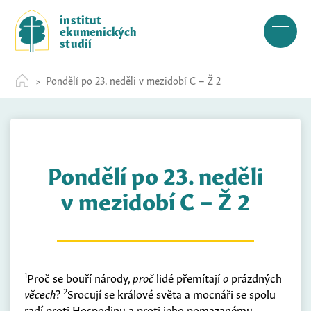
S
institut
k
ekumenických
i
studií
p
t
Pondělí po 23. neděli v mezidobí C – Ž 2
o
c
o
n
t
Pondělí po 23. neděli
e
n
v mezidobí C – Ž 2
t
1
Proč se bouří národy,
proč
lidé přemítají
o
prázdných
2
věcech
?
Srocují se králové světa a mocnáři se spolu
radí proti Hospodinu a proti jeho pomazanému.