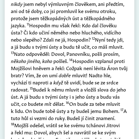
nikdy
jsem nebyl výmluvným člověkem, ani předtím,
ani od té doby, co jsi promluvil ke svému otroku,
protože jsem těžkopádných úst a těžkopádného
11
jazyka.
Hospodin mu však řekl: Kdo dal člověku
ústa? Či kdo učiní němého nebo hluchého, vidícího
12
nebo slepého? Zdali ne já, Hospodin?
Nyní tedy jdi,
a já budu s tvými ústy a budu tě učit, co máš mluvit.
13
Nato odpověděl: Dovol, Panovníku, pošli prosím,
14
někoho jiného, koho
pošleš.
Hospodin vzplanul proti
Mojžíšovi hněvem a řekl: Cožpak není lévita Áron tvůj
bratr? Vím, že on umí
dobře
mluvit! Nadto hle,
vychází ti naproti a
když
tě uvidí, bude se ze srdce
15
radovat.
Budeš k němu mluvit a vložíš slova do jeho
úst. A já budu s tvými ústy i s jeho ústy a budu vás
16
učit, co budete
mít
dělat.
On bude za tebe mluvit
17
k lidu. On bude tobě ústy a ty budeš jemu Bohem.
A
tuto hůl si vezmi do ruky. Budeš jí činit znamení.
18
Mojžíš odešel, vrátil se ke svému tchánovi Jitrovi
a řekl mu: Dovol, abych šel a navrátil se ke svým