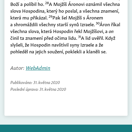
28
Boží a políbil ho.
A Mojžíš Áronovi oznámil všechna
slova Hospodina, který ho poslal, a všechna znamení,
29
která mu přikázal.
Pak šel Mojžíš s Áronem
30
a shromáždili všechny starší synů Izraele.
Áron říkal
všechna slova, která Hospodin řekl Mojžíšovi, a
on
31
činil ta znamení před očima lidu.
A lid uvěřil. Když
slyšeli, že Hospodin navštívil syny Izraele a že
pohleděl na jejich soužení, poklekli a klaněli se.
Autor:
WebAdmin
Publikováno:
31. května 2020
Poslední úprava:
31. května 2020