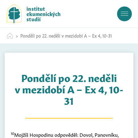
S
institut
k
ekumenických
i
studií
p
t
Pondělí po 22. neděli v mezidobí A – Ex 4, 10-31
o
c
o
n
t
Pondělí po 22. neděli
e
n
v mezidobí A – Ex 4, 10-
t
31
10
Mojžíš Hospodinu odpověděl: Dovol, Panovníku,