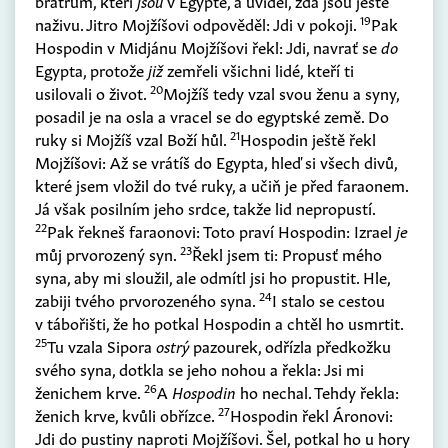
bratrům, kteří
jsou
v Egyptě, a uviděl, zda jsou ještě
19
naživu. Jitro Mojžíšovi odpověděl: Jdi v pokoji.
Pak
Hospodin v Midjánu Mojžíšovi řekl: Jdi, navrať se
do
Egypta, protože
již
zemřeli všichni lidé, kteří ti
20
usilovali o život.
Mojžíš tedy vzal svou ženu a syny,
posadil je na osla a vracel se do egyptské země. Do
21
ruky si Mojžíš vzal Boží hůl.
Hospodin ještě řekl
Mojžíšovi: Až se vrátíš do Egypta, hleď si všech divů,
které jsem vložil do tvé ruky, a učiň je před faraonem.
Já však posilním jeho srdce, takže lid nepropustí.
22
Pak řekneš faraonovi: Toto praví Hospodin: Izrael
je
23
můj prvorozený syn.
Řekl jsem ti: Propusť mého
syna, aby mi sloužil, ale odmítl jsi ho propustit. Hle,
24
zabiji tvého prvorozeného syna.
I stalo se cestou
v tábořišti, že ho potkal Hospodin a chtěl ho usmrtit.
25
Tu vzala Sipora
ostrý
pazourek, odřízla předkožku
svého syna, dotkla se jeho nohou a řekla: Jsi mi
26
ženichem krve.
A
Hospodin
ho nechal. Tehdy řekla:
27
ženich krve, kvůli obřízce.
Hospodin řekl Áronovi:
Jdi do pustiny naproti Mojžíšovi. Šel, potkal ho u hory