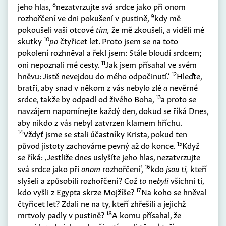
8
jeho hlas,
nezatvrzujte svá srdce jako při onom
9
rozhořčení ve dni pokušení v pustině,
kdy mě
pokoušeli vaši otcové
tím,
že mě zkoušeli, a viděli mé
10
skutky
po
čtyřicet let. Proto jsem se na toto
pokolení rozhněval a řekl jsem: Stále bloudí srdcem;
11
oni nepoznali mé cesty.
Jak jsem přísahal ve svém
12
hněvu: Jistě nevejdou do mého odpočinutí.‘
Hleďte,
bratři, aby snad v někom z vás nebylo zlé
a
nevěrné
13
srdce, takže by odpadl od živého Boha,
a proto se
navzájem napomínejte každý den, dokud se říká Dnes,
aby nikdo z vás nebyl zatvrzen klamem hříchu.
14
Vždyť jsme se stali účastníky Krista, pokud ten
15
původ jistoty zachováme pevný až do konce.
Když
se říká: ‚Jestliže dnes uslyšíte jeho hlas, nezatvrzujte
16
svá srdce jako při
onom
rozhořčení‘,
kdo
jsou ti,
kteří
slyšeli a způsobili rozhořčení? Což
to
ne
byli
všichni ti,
17
kdo vyšli z Egypta skrze Mojžíše?
Na koho se hněval
čtyřicet let? Zdali ne na ty, kteří zhřešili a jejichž
18
mrtvoly padly v pustině?
A komu přísahal, že