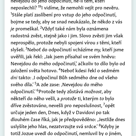
nevejdou do jeho odpočinutí, ne-li těm, kteří
19
neposlechli?
I vidíme, že nemohli vejít pro nevěru.
1
Stále platí zaslíbení pro vstup do jeho odpočinutí,
bojme se tedy, aby se snad neukázalo, že někdo z vás
2
je
promeškal.
Vždyť také nám byla oznámena
radostná zvěst, stejně jako i jim. Slovo zvěsti jim však
neprospělo, protože nebyli spojeni vírou
s
těmi, kteří
3
slyšeli.
Neboť do odpočinutí vcházíme
my,
kteří jsme
uvěřili, jak řekl: ‚Jak jsem přísahal ve svém hněvu:
Nevejdou do mého odpočinutí,‘ ačkoliv to dílo bylo od
4
založení světa hotovo.
Neboť kdesi řekl o sedmém
dni
takto: ‚I odpočinul Bůh sedmého dne od všeho
5
svého díla.‘
A zde zase: ‚Nevejdou do mého
6
odpočinutí.‘
Protože tedy zůstává
možnost
, aby
někteří do něho vešli, a
protože
ti, kterým
to
bylo
7
dříve zvěstováno, nevešli pro neposlušnost,
opět
určuje jeden den, Dnes, když v Davidovi po tak
dlouhém čase říká, jak je předpověděno: ‚Jestliže dnes
8
uslyšíte jeho hlas, nezatvrzujte svá srdce.‘
Kdyby je
totiž Jozue uvedl do odpočinutí, nemluvil by o jiném,