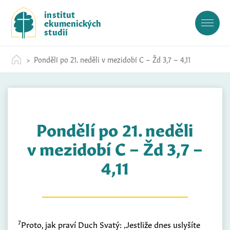
S
institut
k
ekumenických
i
studií
p
t
Pondělí po 21. neděli v mezidobí C – Žd 3,7 – 4,11
o
c
o
n
t
Pondělí po 21. neděli
e
n
v mezidobí C – Žd 3,7 –
t
4,11
7
Proto, jak praví Duch Svatý: ‚Jestliže dnes uslyšíte