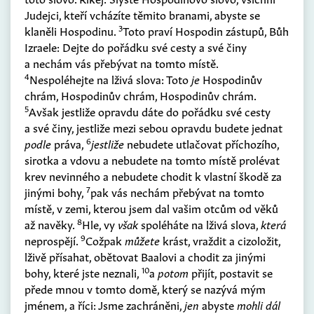
Judejci, kteří vcházíte těmito branami, abyste se
3
klaněli Hospodinu.
Toto praví Hospodin zástupů, Bůh
Izraele: Dejte do pořádku své cesty a své činy
a nechám vás přebývat na tomto místě.
4
Nespoléhejte na lživá slova: Toto
je
Hospodinův
chrám, Hospodinův chrám, Hospodinův chrám.
5
Avšak jestliže opravdu dáte do pořádku své cesty
a své činy, jestliže mezi sebou opravdu budete jednat
6
podle
práva,
jestliže
nebudete utlačovat příchozího,
sirotka a vdovu a nebudete na tomto místě prolévat
krev nevinného a nebudete chodit k vlastní škodě za
7
jinými bohy,
pak vás nechám přebývat na tomto
místě, v zemi, kterou jsem dal vašim otcům od věků
8
až navěky.
Hle, vy
však
spoléháte na lživá slova,
která
9
neprospějí.
Cožpak
můžete
krást, vraždit a cizoložit,
lživě přísahat, obětovat Baalovi a chodit za jinými
10
bohy, které jste neznali,
a
potom
přijít, postavit se
přede mnou v tomto domě, který se nazývá mým
jménem, a říci: Jsme zachráněni,
jen
abyste
mohli dál