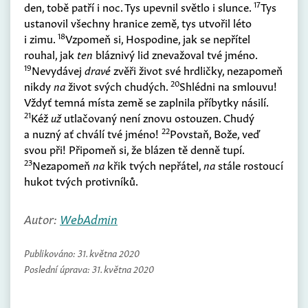
17
den, tobě patří i noc. Tys upevnil světlo i slunce.
Tys
ustanovil všechny hranice země, tys utvořil léto
18
i zimu.
Vzpomeň si, Hospodine, jak se nepřítel
rouhal, jak
ten
bláznivý lid znevažoval tvé jméno.
19
Nevydávej
dravé
zvěři život své hrdličky, nezapomeň
20
nikdy
na
život svých chudých.
Shlédni na smlouvu!
Vždyť temná místa země se zaplnila příbytky násilí.
21
Kéž
už
utlačovaný není znovu ostouzen. Chudý
22
a nuzný ať chválí tvé jméno!
Povstaň, Bože, veď
svou při! Připomeň si, že blázen tě denně tupí.
23
Nezapomeň
na
křik tvých nepřátel,
na
stále rostoucí
hukot tvých protivníků.
Autor:
WebAdmin
Publikováno:
31. května 2020
Poslední úprava:
31. května 2020