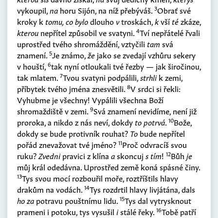
3
vykoupil,
na
horu Sijón, na níž přebýváš.
Obrať své
kroky k
tomu, co bylo
dlouho
v
troskách,
k
vší
té
zkáze,
4
kterou
nepřítel způsobil ve svatyni.
Tví nepřátelé řvali
uprostřed tvého shromáždění, vztyčili
tam
svá
5
znamení.
Je známo,
že
jako se zvedají vzhůru sekery
6
v houští,
tak nyní otloukali tvé řezby — jak širočinou,
7
tak mlatem.
Tvou svatyni podpálili,
strhli
k zemi,
8
příbytek tvého jména znesvětili.
V srdci si řekli:
Vyhubme je všechny! Vypálili všechna Boží
9
shromaždiště v zemi.
Svá znamení nevidíme, není již
10
proroka, a nikdo z nás neví, dokdy
to potrvá
.
Bože,
dokdy se bude protivník rouhat?
To
bude nepřítel
11
pořád znevažovat tvé jméno?
Proč odvracíš svou
12
ruku?
Zvedni
pravici z klína
a
skoncuj
s tím
!
Bůh
je
můj král odedávna. Uprostřed země koná spásné činy.
13
Tys svou mocí rozbouřil moře, roztříštils hlavy
14
drakům na vodách.
Tys rozdrtil hlavy livjátána, dals
15
ho za
potravu pouštnímu lidu.
Tys dal vytrysknout
16
prameni i potoku, tys vysušil
i
stálé řeky.
Tobě patří