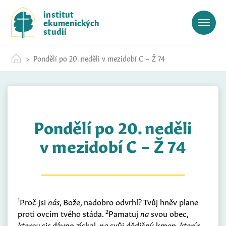
S
institut
k
ekumenických
i
studií
p
t
Pondělí po 20. neděli v mezidobí C – Ž 74
o
c
o
n
t
Pondělí po 20. neděli
e
n
v mezidobí C – Ž 74
t
1
Proč jsi
nás
, Bože, nadobro odvrhl? Tvůj hněv plane
2
proti ovcím tvého stáda.
Pamatuj
na
svou obec,
kterou
si
s
dávno získal,
na
svůj dědičný kmen,
kterýs