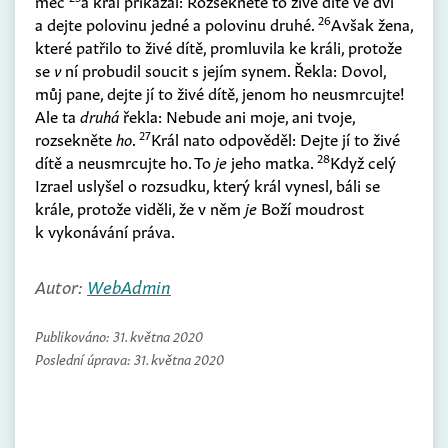
meč
a král přikázal: Rozsekněte to živé dítě ve dví
26
a dejte polovinu jedné a polovinu druhé.
Avšak žena,
které patřilo to živé dítě, promluvila ke králi, protože
se
v
ní probudil soucit s jejím synem. Řekla: Dovol,
můj pane, dejte jí to živé dítě, jenom ho neusmrcujte!
Ale ta
druhá
řekla: Nebude ani moje, ani tvoje,
27
rozsekněte
ho
.
Král nato odpověděl: Dejte jí to živé
28
dítě a neusmrcujte ho. To
je
jeho matka.
Když celý
Izrael uslyšel o rozsudku, který král vynesl, báli se
krále, protože viděli, že v něm
je
Boží moudrost
k vykonávání práva.
Autor:
WebAdmin
Publikováno:
31. května 2020
Poslední úprava:
31. května 2020