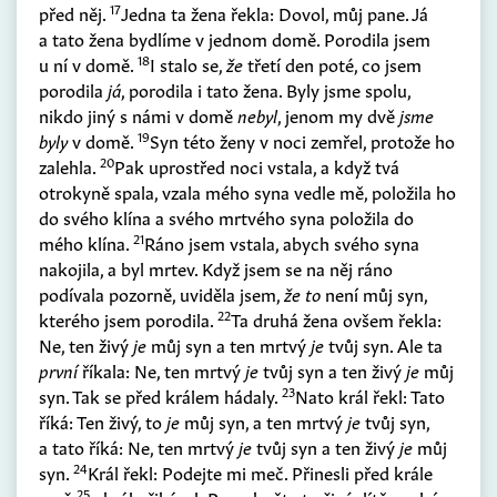
17
před něj.
Jedna ta žena řekla: Dovol, můj pane. Já
a tato žena bydlíme v jednom domě. Porodila jsem
18
u ní v domě.
I stalo se,
že
třetí den poté, co jsem
porodila
já
, porodila i tato žena. Byly jsme spolu,
nikdo jiný s námi v domě
nebyl
, jenom my dvě
jsme
19
byly
v domě.
Syn této ženy v noci zemřel, protože ho
20
zalehla.
Pak uprostřed noci vstala, a když tvá
otrokyně spala, vzala mého syna vedle mě, položila ho
do svého klína a svého mrtvého syna položila do
21
mého klína.
Ráno jsem vstala, abych svého syna
nakojila, a byl mrtev. Když jsem se na něj ráno
podívala pozorně, uviděla jsem,
že to
není můj syn,
22
kterého jsem porodila.
Ta druhá žena ovšem řekla:
Ne, ten živý
je
můj syn a ten mrtvý
je
tvůj syn. Ale ta
první
říkala: Ne, ten mrtvý
je
tvůj syn a ten živý
je
můj
23
syn. Tak se před králem hádaly.
Nato král řekl: Tato
říká: Ten živý, to
je
můj syn, a ten mrtvý
je
tvůj syn,
a tato říká: Ne, ten mrtvý
je
tvůj syn a ten živý
je
můj
24
syn.
Král řekl: Podejte mi meč. Přinesli před krále
25