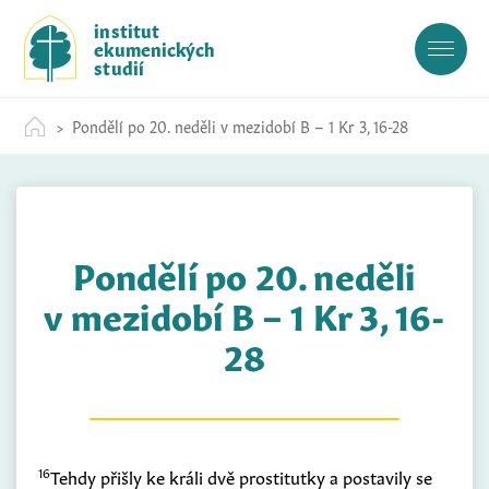
S
institut
k
ekumenických
i
studií
p
t
Pondělí po 20. neděli v mezidobí B – 1 Kr 3, 16-28
o
c
o
n
t
Pondělí po 20. neděli
e
n
v mezidobí B – 1 Kr 3, 16-
t
28
16
Tehdy přišly ke králi dvě prostitutky a postavily se