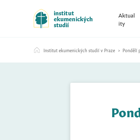
S
k
institut
Aktual
ekumenických
i
ity
studií
p
t
o
Institut ekumenických studií v Praze
Pondělí p
c
o
n
t
e
n
t
Pond