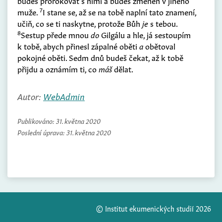
budeš prorokovat s nimi a budeš změněn v jiného
7
muže.
I stane se, až se na tobě naplní tato znamení,
učiň, co se ti naskytne, protože Bůh
je
s tebou.
8
Sestup přede mnou
do
Gilgálu a hle, já sestoupím
k tobě, abych přinesl zápalné oběti
a
obětoval
pokojné oběti. Sedm dnů budeš čekat, až k tobě
přijdu a oznámím ti, co
máš
dělat.
Autor:
WebAdmin
Publikováno:
31. května 2020
Poslední úprava:
31. května 2020
© Institut ekumenických studií 2026