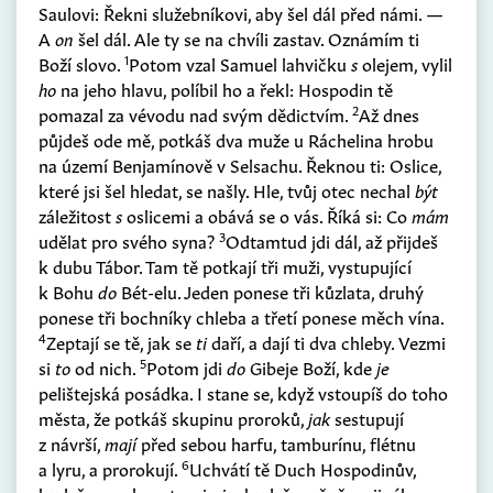
Saulovi: Řekni služebníkovi, aby šel dál před námi. —
A
on
šel dál. Ale ty se na chvíli zastav. Oznámím ti
1
Boží slovo.
Potom vzal Samuel lahvičku
s
olejem, vylil
ho
na jeho hlavu, políbil ho a řekl: Hospodin tě
2
pomazal za vévodu nad svým dědictvím.
Až dnes
půjdeš ode mě, potkáš dva muže u Ráchelina hrobu
na území Benjamínově v Selsachu. Řeknou ti: Oslice,
které jsi šel hledat, se našly. Hle, tvůj otec nechal
být
záležitost
s
oslicemi a obává se o vás. Říká si: Co
mám
3
udělat pro svého syna?
Odtamtud jdi dál, až přijdeš
k dubu Tábor. Tam tě potkají tři muži, vystupující
k Bohu
do
Bét-elu. Jeden ponese tři kůzlata, druhý
ponese tři bochníky chleba a třetí ponese měch vína.
4
Zeptají se tě, jak se
ti
daří, a dají ti dva chleby. Vezmi
5
si
to
od nich.
Potom jdi
do
Gibeje Boží, kde
je
pelištejská posádka. I stane se, když vstoupíš do toho
města, že potkáš skupinu proroků,
jak
sestupují
z návrší,
mají
před sebou harfu, tamburínu, flétnu
6
a lyru, a prorokují.
Uchvátí tě Duch Hospodinův,