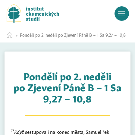
S
institut
k
ekumenických
i
studií
p
t
Pondělí po 2. neděli po Zjevení Páně B – 1 Sa 9,27 – 10,8
o
c
o
n
t
Pondělí po 2. neděli
e
n
po Zjevení Páně B – 1 Sa
t
9,27 – 10,8
27
Když
sestupovali na konec města, Samuel řekl