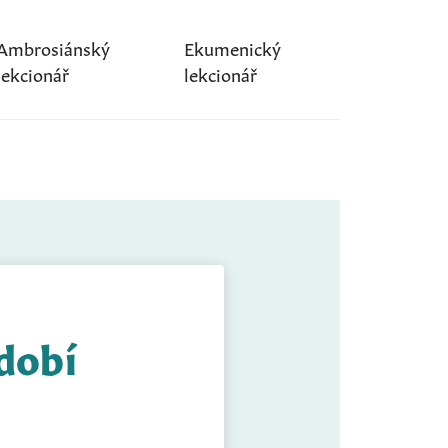
Ambrosiánský
Ekumenický
lekcionář
lekcionář
idobí