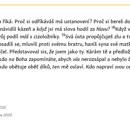
 říká: Proč si odříkáváš má ustanovení? Proč si bereš d
18
návidíš kázeň a
když
jsi má slova hodil za
hlavu
?
Když v
19
vůj podíl
máš
s cizoložníky.
Svá ústa propůjčuješ zlu a t
osadíš se, mluvíš proti svému bratru, haníš syna své mat
el. Představoval sis,
že
jsem jako ty. Kárám tě a předlo
 kdo
na
Boha zapomínáte, abych
vás
nerozsápal a nebylo
 kdo obětuje oběť díků,
ten
mě oslaví. Kdo napraví
svou
ce
2020
na 2020