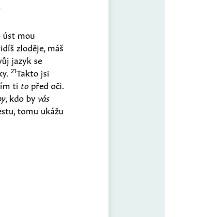
o úst mou
idíš zloděje, máš
vůj jazyk se
21
ky.
Takto jsi
žím ti
to
před oči.
by
, kdo by
vás
stu, tomu ukážu