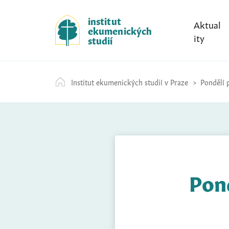
S
k
institut
Aktual
ekumenických
i
ity
studií
p
t
o
Institut ekumenických studií v Praze
Pondělí p
c
o
n
t
e
n
t
Pond