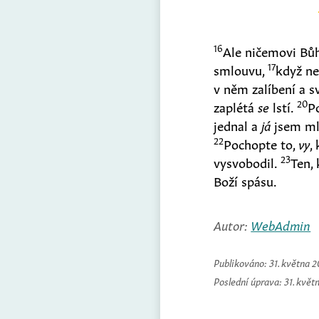
16
Ale ničemovi Bůh
17
smlouvu,
když ne
v něm zalíbení a s
20
zaplétá
se
lstí.
P
jednal a
já
jsem mlč
22
Pochopte to,
vy
,
23
vysvobodil.
Ten,
Boží spásu.
Autor:
WebAdmin
Publikováno:
31. května 
Poslední úprava:
31. květ