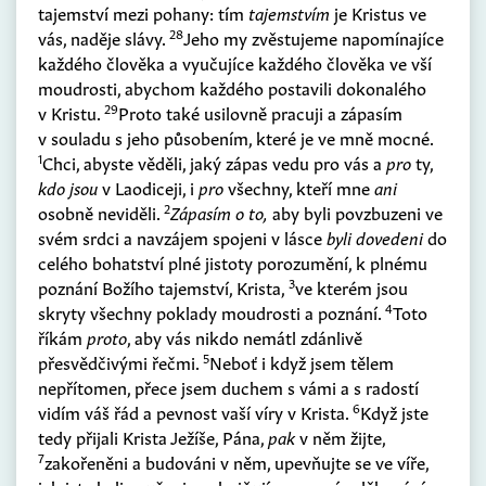
tajemství mezi pohany: tím
tajemstvím
je Kristus ve
28
vás, naděje slávy.
Jeho my zvěstujeme napomínajíce
každého člověka a vyučujíce každého člověka ve vší
moudrosti, abychom každého postavili dokonalého
29
v Kristu.
Proto také usilovně pracuji a zápasím
v souladu s jeho působením, které je ve mně mocné.
1
Chci, abyste věděli, jaký zápas vedu pro vás a
pro
ty,
kdo jsou
v Laodiceji, i
pro
všechny, kteří mne
ani
2
osobně neviděli.
Zápasím o to,
aby byli povzbuzeni ve
svém srdci a navzájem spojeni v lásce
byli dovedeni
do
celého bohatství plné jistoty porozumění, k plnému
3
poznání Božího tajemství, Krista,
ve kterém jsou
4
skryty všechny poklady moudrosti a poznání.
Toto
říkám
proto
, aby vás nikdo nemátl zdánlivě
5
přesvědčivými řečmi.
Neboť i když jsem tělem
nepřítomen, přece jsem duchem s vámi a s radostí
6
vidím váš řád a pevnost vaší víry v Krista.
Když jste
tedy přijali Krista Ježíše, Pána,
pak
v něm žijte,
7
zakořeněni a budováni v něm, upevňujte se ve víře,