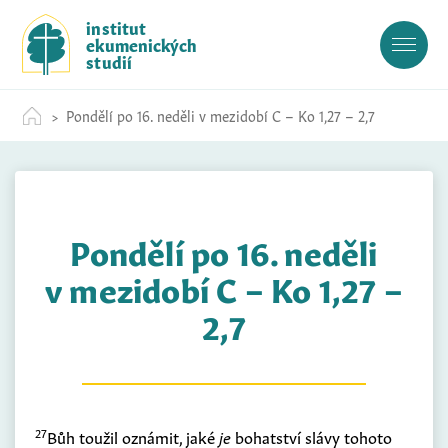
S
institut
k
ekumenických
i
studií
p
t
Pondělí po 16. neděli v mezidobí C – Ko 1,27 – 2,7
o
c
o
n
t
Pondělí po 16. neděli
e
n
v mezidobí C – Ko 1,27 –
t
2,7
27
Bůh toužil oznámit, jaké
je
bohatství slávy tohoto