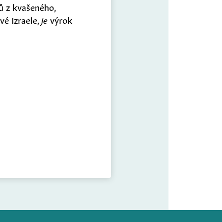
ků z kvašeného,
ové Izraele,
je
výrok