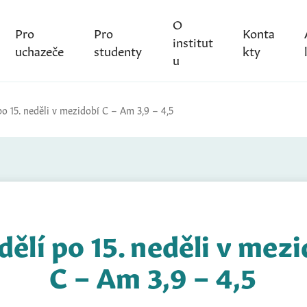
O
Pro
Pro
Konta
institut
uchazeče
studenty
kty
u
po 15. neděli v mezidobí C – Am 3,9 – 4,5
ělí po 15. neděli v mez
C – Am 3,9 – 4,5