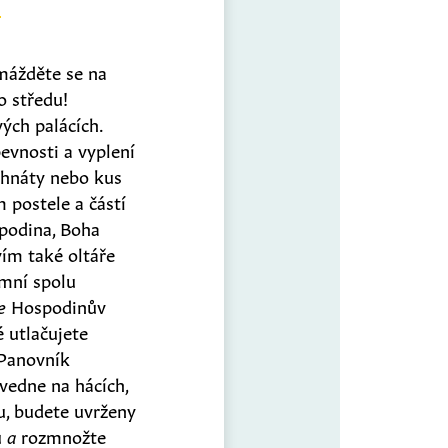
omážděte se na
o středu!
ých palácích.
evnosti a vyplení
 hnáty nebo kus
 postele a částí
podina, Boha
vím také oltáře
mní spolu
e
Hospodinův
 utlačujete
Panovník
zvedne na hácích,
u, budete uvrženy
u
a
rozmnožte