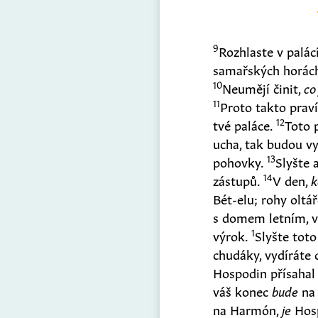
9
Rozhlaste v palác
samařských horác
10
Neumějí činit,
co
11
Proto takto praví
12
tvé paláce.
Toto 
ucha, tak budou vy
13
pohovky.
Slyšte 
14
zástupů.
V den,
k
Bét-elu; rohy olt
s domem letním, 
1
výrok.
Slyšte toto
chudáky, vydíráte
Hospodin přísahal p
váš konec
bude
na 
na Harmón,
je
Hosp