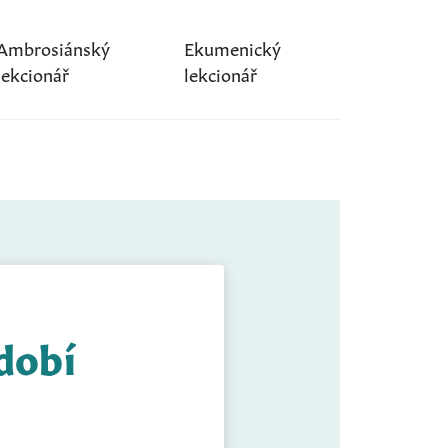
Ambrosiánský
Ekumenický
lekcionář
lekcionář
idobí