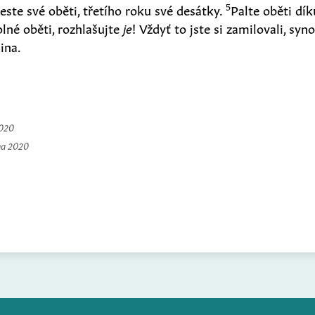
5
este své oběti, třetího roku své desátky.
Palte oběti dí
lné oběti, rozhlašujte
je
! Vždyť to jste si zamilovali, syn
ina.
2020
na 2020