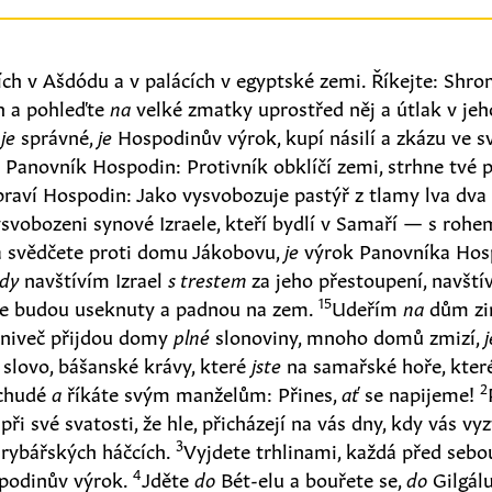
ích v Ašdódu a v palácích v egyptské zemi. Říkejte: Shr
h a pohleďte
na
velké zmatky uprostřed něj a útlak v jeh
 je
správné,
je
Hospodinův výrok, kupí násilí a zkázu ve sv
 Panovník Hospodin: Protivník obklíčí zemi, strhne tvé p
praví Hospodin: Jako vysvobozuje pastýř z tlamy lva dva
svobozeni synové Izraele, kteří bydlí v Samaří — s rohem
a svědčete proti domu Jákobovu,
je
výrok Panovníka Hos
dy
navštívím Izrael
s trestem
za jeho přestoupení, navští
15
áře budou useknuty a padnou na zem.
Udeřím
na
dům zi
vniveč přijdou domy
plné
slonoviny, mnoho domů zmizí,
j
 slovo, bášanské krávy, které
jste
na samařské hoře, které
2
 chudé
a
říkáte svým manželům: Přines,
ať
se napijeme!
ři své svatosti, že hle, přicházejí na vás dny, kdy vás vy
3
rybářských háčcích.
Vyjdete trhlinami, každá před sebo
4
odinův výrok.
Jděte
do
Bét-elu a bouřete se,
do
Gilgál