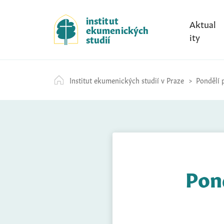
S
k
institut
Aktual
ekumenických
i
ity
studií
p
t
o
Institut ekumenických studií v Praze
Pondělí 
c
o
n
t
e
n
t
Pond