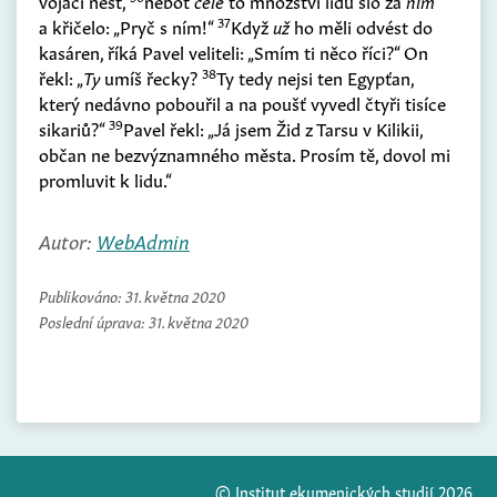
vojáci nést,
neboť
celé
to množství lidu šlo za
ním
37
a křičelo: „Pryč s ním!“
Když
už
ho měli odvést do
kasáren, říká Pavel veliteli: „Smím ti něco říci?“ On
38
řekl: „
Ty
umíš řecky?
Ty tedy nejsi ten Egypťan,
který nedávno pobouřil a na poušť vyvedl čtyři tisíce
39
sikariů?“
Pavel řekl: „Já jsem Žid z Tarsu v Kilikii,
občan ne bezvýznamného města. Prosím tě, dovol mi
promluvit k lidu.“
Autor:
WebAdmin
Publikováno:
31. května 2020
Poslední úprava:
31. května 2020
© Institut ekumenických studií 2026