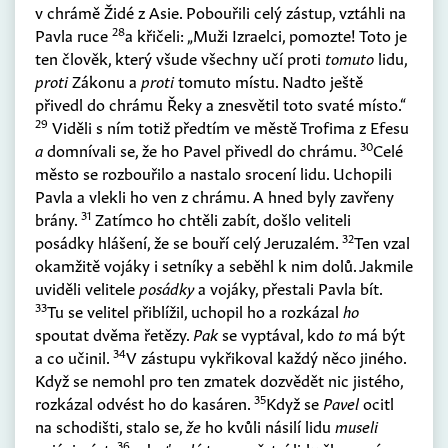
v chrámě Židé z Asie. Pobouřili celý zástup, vztáhli na
28
Pavla ruce
a křičeli: „Muži Izraelci, pomozte! Toto je
ten člověk, který všude všechny učí proti
tomuto
lidu,
proti
Zákonu a
proti
tomuto místu. Nadto ještě
přivedl do chrámu Řeky a znesvětil toto svaté místo.“
29
Viděli s ním totiž předtím ve městě Trofima z Efesu
30
a
domnívali se, že ho Pavel přivedl do chrámu.
Celé
město se rozbouřilo a nastalo srocení lidu. Uchopili
Pavla a vlekli ho ven z chrámu. A hned byly zavřeny
31
brány.
Zatímco ho chtěli zabít, došlo veliteli
32
posádky hlášení, že se bouří celý Jeruzalém.
Ten vzal
okamžitě vojáky i setníky a seběhl k nim dolů. Jakmile
uviděli velitele
posádky
a vojáky, přestali Pavla bít.
33
Tu se velitel přiblížil, uchopil ho a rozkázal
ho
spoutat dvěma řetězy.
Pak
se vyptával, kdo
to
má být
34
a co učinil.
V zástupu vykřikoval každý něco jiného.
Když se nemohl pro ten zmatek dozvědět nic jistého,
35
rozkázal odvést ho do kasáren.
Když se
Pavel
ocitl
na schodišti, stalo se,
že
ho kvůli násilí lidu
museli
36