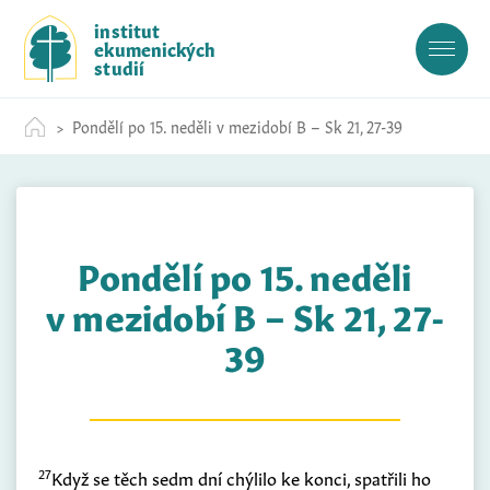
S
institut
k
ekumenických
i
studií
p
t
Pondělí po 15. neděli v mezidobí B – Sk 21, 27-39
o
c
o
n
t
Pondělí po 15. neděli
e
n
v mezidobí B – Sk 21, 27-
t
39
27
Když se těch sedm dní chýlilo ke konci, spatřili ho