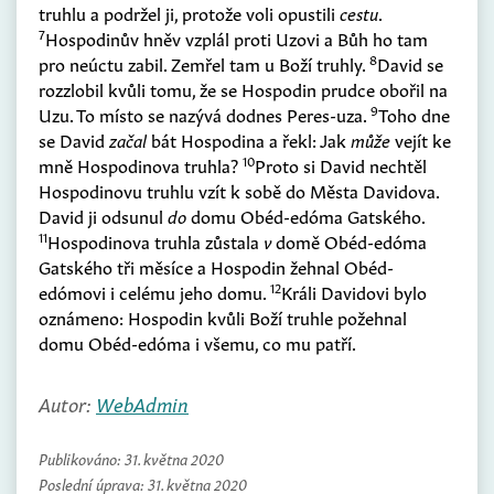
truhlu a podržel ji, protože voli opustili
cestu
.
7
Hospodinův hněv vzplál proti Uzovi a Bůh ho tam
8
pro neúctu zabil. Zemřel tam u Boží truhly.
David se
rozzlobil kvůli tomu, že se Hospodin prudce obořil na
9
Uzu. To místo se nazývá dodnes Peres-uza.
Toho dne
se David
začal
bát Hospodina a řekl: Jak
může
vejít ke
10
mně Hospodinova truhla?
Proto si David nechtěl
Hospodinovu truhlu vzít k sobě do Města Davidova.
David ji odsunul
do
domu Obéd-edóma Gatského.
11
Hospodinova truhla zůstala
v
domě Obéd-edóma
Gatského tři měsíce a Hospodin žehnal Obéd-
12
edómovi i celému jeho domu.
Králi Davidovi bylo
oznámeno: Hospodin kvůli Boží truhle požehnal
domu Obéd-edóma i všemu, co mu patří.
Autor:
WebAdmin
Publikováno:
31. května 2020
Poslední úprava:
31. května 2020