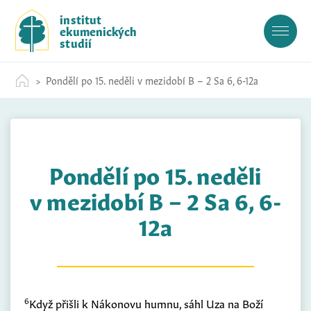
S
institut
k
ekumenických
i
studií
p
t
Pondělí po 15. neděli v mezidobí B – 2 Sa 6, 6-12a
o
c
o
n
t
Pondělí po 15. neděli
e
n
v mezidobí B – 2 Sa 6, 6-
t
12a
6
Když přišli k Nákonovu humnu, sáhl Uza na Boží