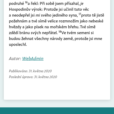
16
podruhé
a řekl: Při sobě jsem přísahal,
je
Hospodinův výrok: Protože jsi učinil tuto věc
17
a neodepřel jsi
mi
svého jediného syna,
proto tě jistě
požehnám a tvé símě velice rozmnožím jako nebeské
hvězdy a jako písek na mořském břehu. Tvé símě
18
zdědí bránu svých nepřátel.
Ve tvém semeni si
budou žehnat všechny národy země, protože jsi mne
uposlechl.
Autor:
WebAdmin
Publikováno:
31. května 2020
Poslední úprava:
31. května 2020