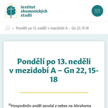
S
institut
k
ekumenických
i
studií
p
t
Pondělí po 13. neděli v mezidobí A – Gn 22, 15-18
o
c
o
n
t
Pondělí po 13. neděli
e
n
v mezidobí A – Gn 22, 15-
t
18
15
Hospodinův anděl zavolal z nebes na Abrahama