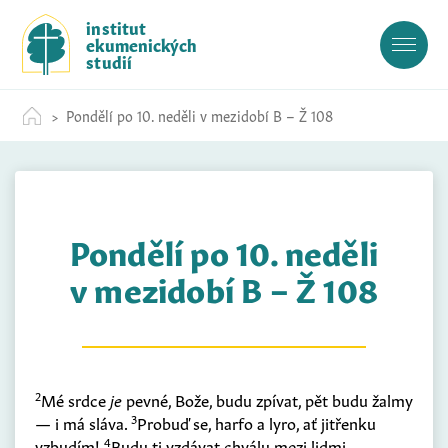
S
institut
k
ekumenických
i
studií
p
t
Pondělí po 10. neděli v mezidobí B – Ž 108
o
c
o
n
t
Pondělí po 10. neděli
e
n
v mezidobí B – Ž 108
t
2
Mé srdce
je
pevné, Bože, budu zpívat, pět budu žalmy
3
— i má sláva.
Probuď se, harfo a lyro, ať jitřenku
4
vzbudím!
Budu ti vzdávat chválu mezi lidmi,