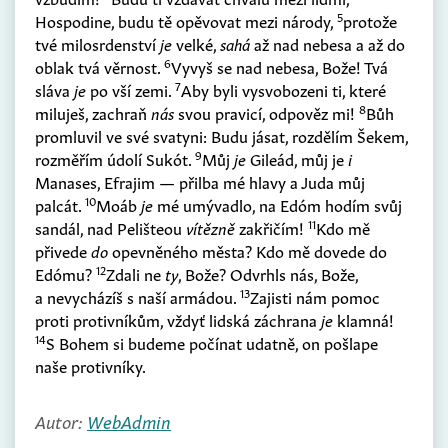
5
Hospodine, budu tě opěvovat mezi národy,
protože
tvé milosrdenství
je
velké,
sahá
až nad nebesa a až do
6
oblak tvá věrnost.
Vyvyš se nad nebesa, Bože! Tvá
7
sláva
je
po vší zemi.
Aby byli vysvobozeni ti, které
8
miluješ, zachraň
nás
svou pravicí, odpověz mi!
Bůh
promluvil ve své svatyni: Budu jásat, rozdělím Šekem,
9
rozměřím údolí Sukót.
Můj
je
Gileád, můj je
i
Manases, Efrajim — přilba mé hlavy a Juda můj
10
palcát.
Moáb
je
mé umývadlo, na Edóm hodím svůj
11
sandál, nad Pelišteou
vítězně
zakřičím!
Kdo mě
přivede
do
opevněného města? Kdo mě dovede do
12
Edómu?
Zdali ne
ty
, Bože? Odvrhls nás, Bože,
13
a nevycházíš s naší armádou.
Zajisti nám pomoc
proti protivníkům, vždyť lidská záchrana
je
klamná!
14
S Bohem si budeme počínat udatně, on pošlape
naše protivníky.
Autor:
WebAdmin