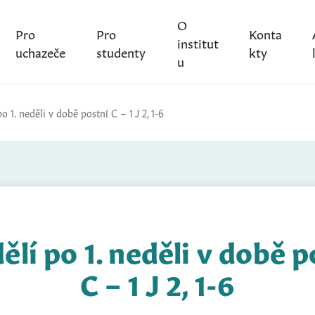
O
Pro
Pro
Konta
institut
uchazeče
studenty
kty
u
o 1. neděli v době postní C – 1 J 2, 1-6
ělí po 1. neděli v době p
C – 1 J 2, 1-6