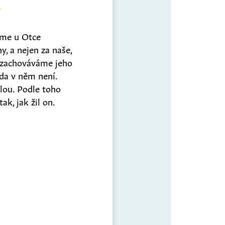
máme u Otce
y, a nejen za naše,
že zachováváme jeho
vda v něm není.
lou. Podle toho
ak, jak žil on.