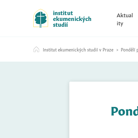
S
k
institut
Aktual
ekumenických
i
ity
studií
p
t
o
Institut ekumenických studií v Praze
Pondělí p
c
o
n
t
e
n
t
Pond