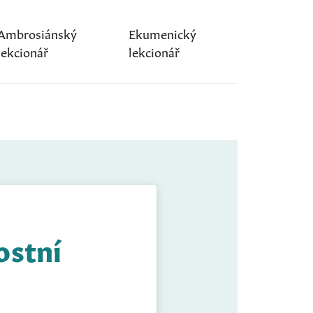
Ambrosiánský
Ekumenický
lekcionář
lekcionář
ostní