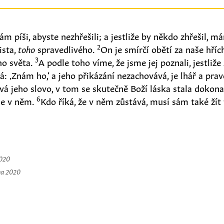
ám píši, abyste nezhřešili; a jestliže by někdo zhřešil, 
2
ista,
toho
spravedlivého.
On je smírčí obětí za naše hřích
3
ho světa.
A podle toho víme, že jsme jej poznali, jestli
á: ‚Znám ho,‘ a jeho přikázání nezachovává, je lhář a pra
á jeho slovo, v tom se skutečně Boží láska stala dokona
6
me v něm.
Kdo říká, že v něm zůstává, musí sám také žít t
2020
na 2020