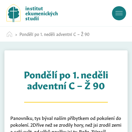
S
institut
k
ekumenických
i
studií
p
t
Pondělí po 1. neděli adventní C – Ž 90
o
c
o
n
t
Pondělí po 1. neděli
e
n
adventní C – Ž 90
t
Panovníku, tys býval naším příbytkem od pokolení do
pokolení. 2Dříve než se zrodily hory, než jsi zrodil zemi
a celý svět, od věků navěky jsi ty, Bože. 3Vracíš