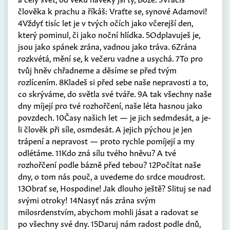
člověka k prachu a říkáš: Vraťte se, synové Adamovi!
4Vždyť tisíc let je v tvých očích jako včerejší den,
který pominul, či jako noční hlídka. 5Odplavuješ je,
jsou jako spánek zrána, vadnou jako tráva. 6Zrána
rozkvétá, mění se, k večeru vadne a usychá. 7To pro
tvůj hněv chřadneme a děsíme se před tvým
rozlícením. 8Kladeš si před sebe naše nepravosti a to,
co skrýváme, do světla své tváře. 9A tak všechny naše
dny míjejí pro tvé rozhořčení, naše léta hasnou jako
povzdech. 10Časy našich let — je jich sedmdesát, a je-
li člověk při síle, osmdesát. A jejich pýchou je jen
trápení a nepravost — proto rychle pomíjejí a my
odlétáme. 11Kdo zná sílu tvého hněvu? A tvé
rozhořčení podle bázně před tebou? 12Počítat naše
dny, o tom nás pouč, a uvedeme do srdce moudrost.
13Obrať se, Hospodine! Jak dlouho ještě? Slituj se nad
svými otroky! 14Nasyť nás zrána svým
milosrdenstvím, abychom mohli jásat a radovat se
po všechny své dny. 15Daruj nám radost podle dnů,