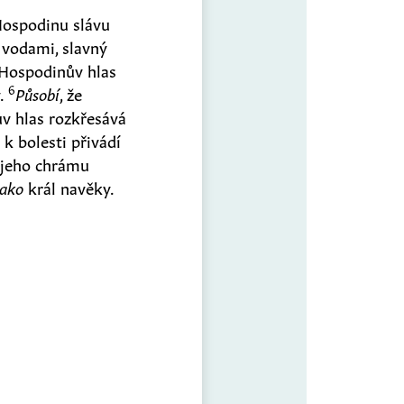
Hospodinu slávu
vodami, slavný
Hospodinův hlas
6
y.
Působí
, že
v hlas rozkřesává
 k bolesti přivádí
v jeho chrámu
jako
král navěky.