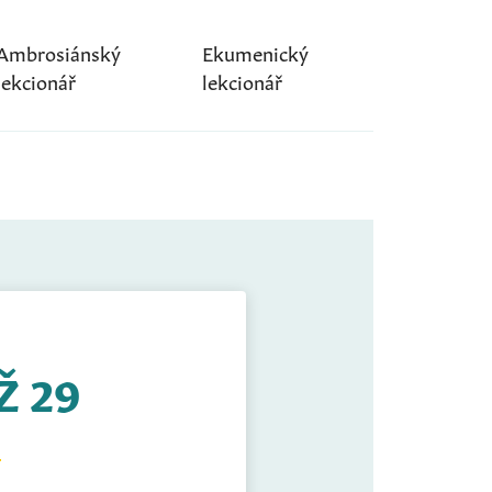
Ambrosiánský
Ekumenický
lekcionář
lekcionář
Ž 29