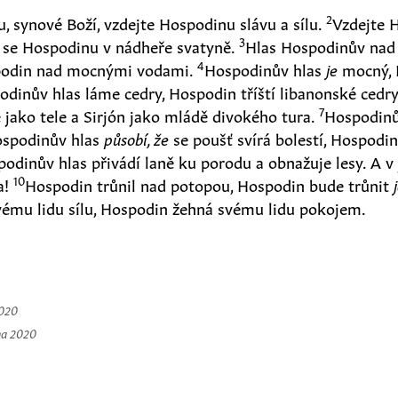
2
, synové Boží, vzdejte Hospodinu slávu a sílu.
Vzdejte 
3
e se Hospodinu v nádheře svatyně.
Hlas Hospodinův nad 
4
podin nad mocnými vodami.
Hospodinův hlas
je
mocný, 
odinův hlas láme cedry, Hospodin tříští libanonské cedr
7
jako tele a Sirjón jako mládě divokého tura.
Hospodinů
spodinův hlas
působí, že
se poušť svírá bolestí, Hospodin
odinův hlas přivádí laně ku porodu a obnažuje lesy. A 
10
va!
Hospodin trůnil nad potopou, Hospodin bude trůnit
ému lidu sílu, Hospodin žehná svému lidu pokojem.
2020
na 2020