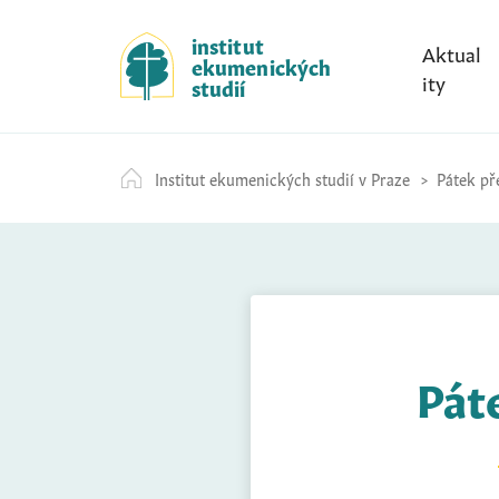
S
k
institut
Aktual
ekumenických
i
ity
studií
p
t
o
Institut ekumenických studií v Praze
Pátek př
c
o
n
t
e
n
t
Pát