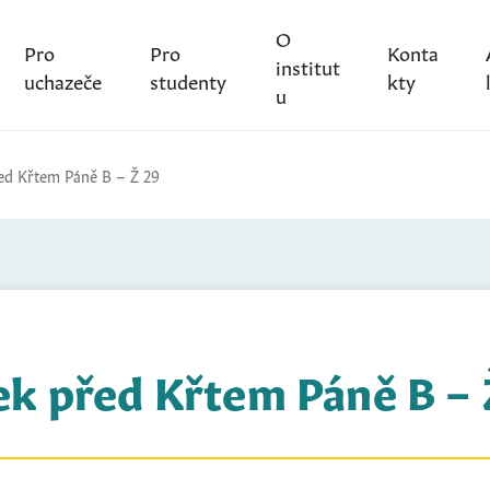
O
Pro
Pro
Konta
institut
uchazeče
studenty
kty
u
ed Křtem Páně B – Ž 29
ek před Křtem Páně B – 