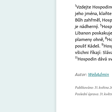
1
Vzdejte Hospodinu
jeho jména, klaňt
Bůh zahřměl, Hos
5
je
nádherný.
Hosp
Libanon poskakuje 
8
plameny ohně,
Ho
9
poušť Kádeš.
Hosp
všichni říkají: Slá
11
Hospodin dává sv
Autor:
WebAdmin
Publikováno:
31. května 
Poslední úprava:
31. květ