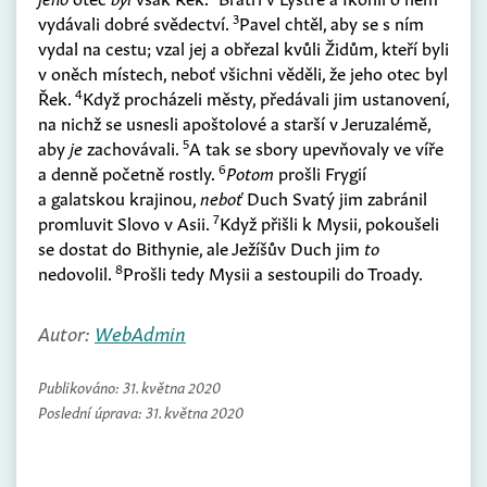
3
vydávali dobré svědectví.
Pavel chtěl, aby se s ním
vydal na cestu; vzal jej a obřezal kvůli Židům, kteří byli
v oněch místech, neboť všichni věděli, že jeho otec byl
4
Řek.
Když procházeli městy, předávali jim ustanovení,
na nichž se usnesli apoštolové a starší v Jeruzalémě,
5
aby
je
zachovávali.
A tak se sbory upevňovaly ve víře
6
a denně početně rostly.
Potom
prošli Frygií
a galatskou krajinou,
neboť
Duch Svatý jim zabránil
7
promluvit Slovo v Asii.
Když přišli k Mysii, pokoušeli
se dostat do Bithynie, ale Ježíšův Duch jim
to
8
nedovolil.
Prošli tedy Mysii a sestoupili do Troady.
Autor:
WebAdmin
Publikováno:
31. května 2020
Poslední úprava:
31. května 2020