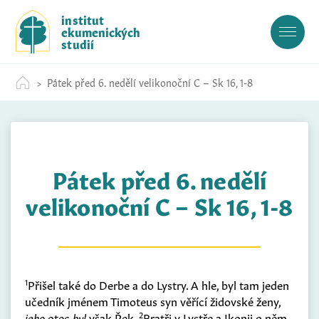
S
institut
k
ekumenických
i
studií
p
t
Pátek před 6. nedělí velikonoční C – Sk 16, 1-8
o
c
o
n
t
Pátek před 6. nedělí
e
n
velikonoční C – Sk 16, 1-8
t
1
Přišel také do Derbe a do Lystry. A hle, byl tam jeden
učedník jménem Timoteus syn věřící židovské ženy,
2
jeho
otec
byl
však Řek.
Bratři v Lystře a Ikonii o něm