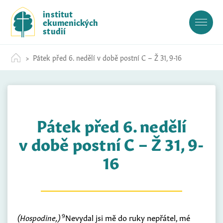
S
institut
k
ekumenických
i
studií
p
t
Pátek před 6. nedělí v době postní C – Ž 31, 9-16
o
c
o
n
t
Pátek před 6. nedělí
e
n
v době postní C – Ž 31, 9-
t
16
9
(Hospodine,)
Nevydal jsi mě do ruky nepřátel, mé