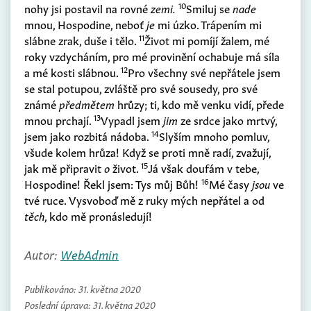
10
nohy jsi postavil na rovné
zemi.
Smiluj se
nade
mnou, Hospodine, neboť
je
mi úzko. Trápením mi
11
slábne zrak, duše i tělo.
Život mi pomíjí žalem, mé
roky vzdycháním, pro mé provinění ochabuje má síla
12
a mé kosti slábnou.
Pro všechny své nepřátele jsem
se stal potupou, zvláště pro své sousedy, pro své
známé
předmětem
hrůzy; ti, kdo mě venku vidí, přede
13
mnou prchají.
Vypadl jsem
jim
ze srdce jako mrtvý,
14
jsem jako rozbitá nádoba.
Slyším mnoho pomluv,
všude kolem hrůza! Když se proti mně radí, zvažují,
15
jak mě připravit
o
život.
Já však doufám v tebe,
16
Hospodine! Řekl jsem: Tys můj Bůh!
Mé časy
jsou
ve
tvé ruce. Vysvoboď mě z ruky mých nepřátel a od
těch
, kdo mě pronásledují!
Autor:
WebAdmin
Publikováno:
31. května 2020
Poslední úprava:
31. května 2020