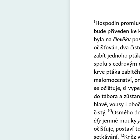
1
Hospodin promluv
bude přiveden ke 
byla na
člověku
pos
očišťován, dva čis
zabít jednoho ptá
spolu s cedrovým 
krve ptáka zabité
malomocenství, pro
se očišťuje, si vy
do tábora a zůsta
hlavě, vousy i oboč
10
čistý.
Osmého dne
éfy
jemné mouky
očišťuje, postaví t
12
setkávání.
Kněz v