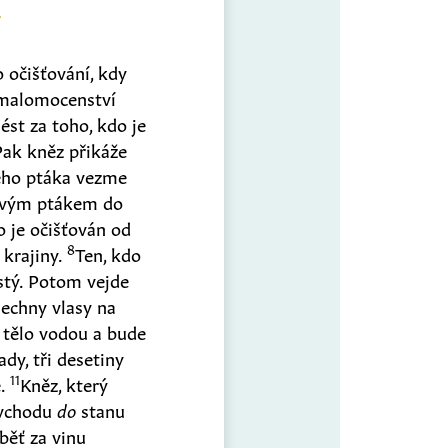
 očišťování, kdy
a malomocenství
ést za toho, kdo je
Pak kněz přikáže
ého ptáka vezme
živým ptákem do
o je očišťován od
8
 krajiny.
Ten, kdo
istý. Potom vejde
echny vlasy na
i tělo vodou a bude
dy, tři desetiny
11
e.
Kněz, který
vchodu
do
stanu
běť za vinu