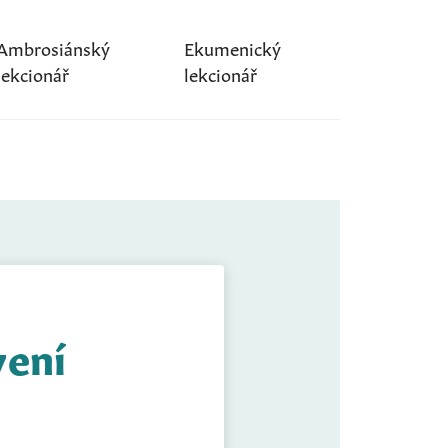
Ambrosiánský
Ekumenický
lekcionář
lekcionář
vení