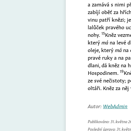
a zamává s nimi 
zabíjí oběť za hří
vinu patří knězi; j
lalůček pravého uc
15
nohy.
Kněz vezme 
který
má
na levé d
oleje, který
má
na d
pravé ruky a na pa
dlani, dá kněz na 
19
Hospodinem.
Kn
ze své nečistoty; 
oltáři. Kněz za ně
Autor:
WebAdmin
Publikováno:
31. května 
Poslední úprava:
31. květ