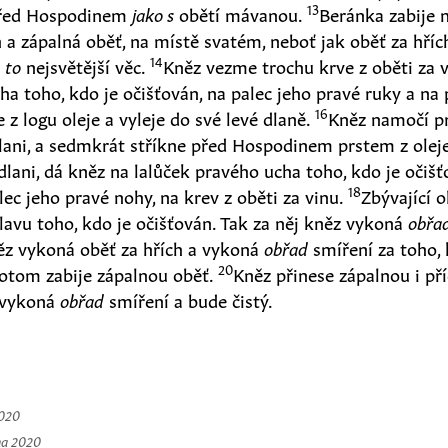
13
před Hospodinem
jako s
obětí mávanou.
Beránka zabije n
ch a zápalná oběť, na místě svatém, neboť jak oběť za hříc
14
e
to
nejsvětější věc.
Kněz vezme trochu krve z oběti za v
ha toho, kdo je očišťován, na palec jeho pravé ruky a na 
16
z logu oleje a vyleje do své levé dlaně.
Kněz namočí pra
lani, a sedmkrát stříkne před Hospodinem prstem z olej
lani, dá kněz na lalůček pravého ucha toho, kdo je očišť
18
lec jeho pravé nohy, na krev z oběti za vinu.
Zbývající o
hlavu toho, kdo je očišťován. Tak za něj kněz vykoná
obřa
ěz vykoná oběť za hřích a vykoná
obřad
smíření za toho, 
20
potom zabije zápalnou oběť.
Kněz přinese zápalnou i př
j vykoná
obřad
smíření a bude čistý.
2020
na 2020