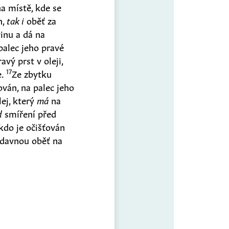
a místě, kde se
h,
tak i
oběť za
inu a dá na
palec jeho pravé
vý prst v oleji,
17
e.
Ze zbytku
ován, na palec jeho
lej, který
má
na
d
smíření před
kdo je očišťován
ídavnou oběť na