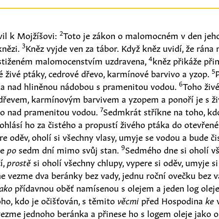
2
il k Mojžíšovi:
Toto je zákon o malomocném v den jeho
3
knězi.
Kněz vyjde ven za tábor. Když kněz uvidí, že rán
4
tiženém malomocenstvím uzdravena,
kněz přikáže přin
5
té živé ptáky, cedrové dřevo, karmínové barvivo a yzop.
6
ka nad hliněnou nádobou s pramenitou vodou.
Toho živ
dřevem, karmínovým barvivem a yzopem a ponoří je s 
7
ho nad pramenitou vodou.
Sedmkrát stříkne na toho, kd
hlásí ho za čistého a propustí živého ptáka do otevřené
pere oděv, oholí si všechny vlasy, umyje se vodou a bude č
9
ne
po
sedm dní mimo svůj stan.
Sedmého dne si oholí vš
í,
prostě
si oholí všechny chlupy, vypere si oděv, umyje s
 vezme dva beránky bez vady, jednu roční ovečku bez va
jako
přídavnou oběť namísenou s olejem a jeden log olej
oho, kdo je očišťován, s těmito
věcmi
před Hospodina
ke
ezme jednoho beránka a přinese ho s logem oleje jako o