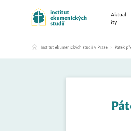
S
k
institut
Aktual
ekumenických
i
ity
studií
p
t
o
Institut ekumenických studií v Praze
Pátek pře
c
o
n
t
e
n
t
Pát