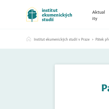
S
k
institut
Aktual
ekumenických
i
ity
studií
p
t
o
Institut ekumenických studií v Praze
Pátek př
c
o
n
t
e
n
t
P