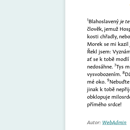
1
Blahoslavený
je t
člověk, jemuž Hosp
kosti chřadly, neb
Morek se mi kazi
Řekl jsem: Vyznám
ať se k tobě modlí
7
nedosáhne.
Tys m
8
vysvobozením.
Dá
9
mé oko.
Nebuďte
jinak k tobě nepři
obklopuje milosrd
přímého srdce!
Autor:
WebAdmin