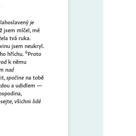
lahoslavený
je
ž jsem mlčel, mé
ela tvá ruka.
 vinu jsem neukryl.
6
ho hříchu.
Proto
 vod k němu
tem
nad
it,
spočine
na tobě
uzdou a udidlem —
ospodina,
sejte, všichni
lidé