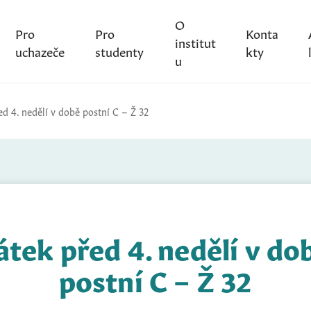
O
Pro
Pro
Konta
institut
uchazeče
studenty
kty
u
ed 4. nedělí v době postní C – Ž 32
átek před 4. nedělí v do
postní C – Ž 32