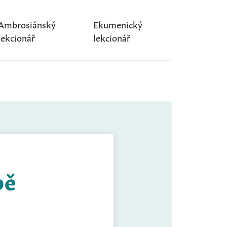
Ambrosiánský
Ekumenický
lekcionář
lekcionář
bě