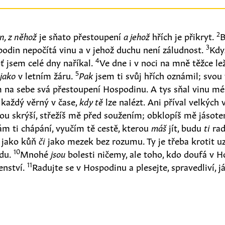
2
en, z něhož
je sňato přestoupení
a jehož
hřích je přikryt.
B
3
odin nepočítá vinu a v jehož duchu není záludnost.
Kdy
4
oť jsem celé dny naříkal.
Ve dne i v noci na mně těžce lež
5
l
jako
v letním žáru.
Pak
jsem ti svůj hřích oznámil; svou
 na sebe svá přestoupení Hospodinu. A tys sňal vinu mé
 každý věrný v čase,
kdy tě
lze nalézt. Ani příval velkých
ou skrýší, střežíš mě před soužením; obklopíš mě jáso
m ti chápání, vyučím tě cestě, kterou
máš
jít, budu
ti
rad
 jako kůň
či
jako mezek bez rozumu. Ty je třeba krotit 
10
jdu.
Mnohé
jsou
bolesti ničemy, ale toho, kdo doufá v H
11
enství.
Radujte se v Hospodinu a plesejte, spravedliví, já