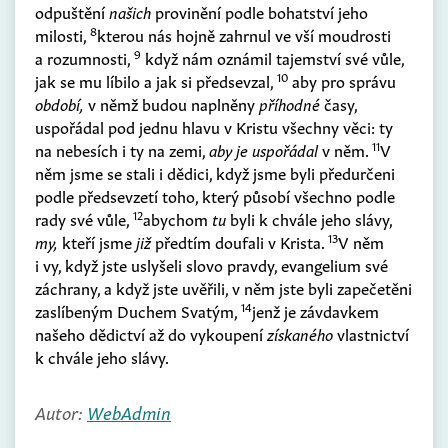
odpuštění
našich
provinění podle bohatství jeho
8
milosti,
kterou nás hojně zahrnul ve vší moudrosti
9
a rozumnosti,
když nám oznámil tajemství své vůle,
10
jak se mu líbilo a jak si předsevzal,
aby pro správu
období,
v němž budou naplněny
příhodné
časy,
uspořádal pod jednu hlavu v Kristu všechny věci: ty
11
na nebesích i ty na zemi,
aby je uspořádal
v něm.
V
něm jsme se stali i dědici, když jsme byli předurčeni
podle předsevzetí toho, který působí všechno podle
12
rady své vůle,
abychom
tu
byli k chvále jeho slávy,
13
my,
kteří jsme
již
předtím doufali v Krista.
V něm
i vy, když jste uslyšeli slovo pravdy, evangelium své
záchrany, a když jste uvěřili, v něm jste byli zapečetěni
14
zaslíbeným Duchem Svatým,
jenž je závdavkem
našeho dědictví až do vykoupení
získaného
vlastnictví
k chvále jeho slávy.
Autor:
WebAdmin