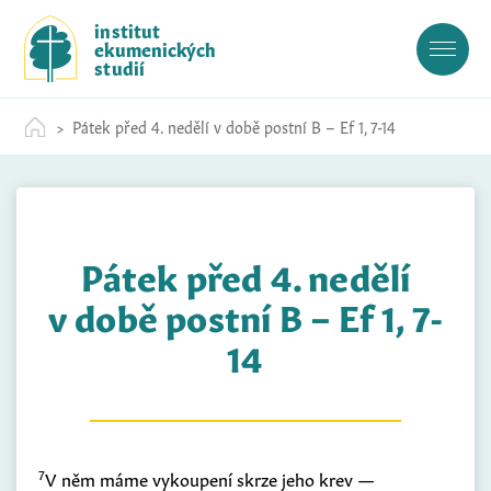
S
institut
k
ekumenických
i
studií
p
t
Pátek před 4. nedělí v době postní B – Ef 1, 7-14
o
c
o
n
t
Pátek před 4. nedělí
e
n
v době postní B – Ef 1, 7-
t
14
7
V něm máme vykoupení skrze jeho krev —