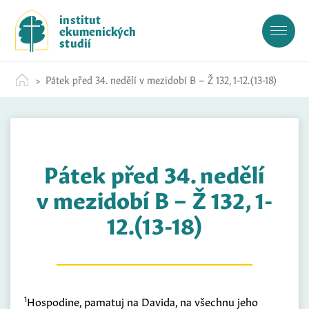
S
institut
k
ekumenických
i
studií
p
t
Pátek před 34. nedělí v mezidobí B – Ž 132, 1-12.(13-18)
o
c
o
n
t
Pátek před 34. nedělí
e
n
v mezidobí B – Ž 132, 1-
t
12.(13-18)
1
Hospodine, pamatuj na Davida, na všechnu jeho