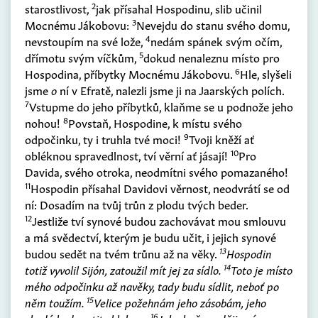
2
starostlivost,
jak přísahal Hospodinu, slib učinil
3
Mocnému Jákobovu:
Nevejdu do stanu svého domu,
4
nevstoupím na své lože,
nedám spánek svým očím,
5
dřímotu svým víčkům,
dokud nenaleznu místo pro
6
Hospodina, příbytky Mocnému Jákobovu.
Hle, slyšeli
jsme
o
ní v Efratě, nalezli jsme ji na Jaarských polích.
7
Vstupme do jeho příbytků, klaňme se u podnože jeho
8
nohou!
Povstaň, Hospodine, k místu svého
9
odpočinku, ty i truhla tvé moci!
Tvoji kněží ať
10
obléknou spravedlnost, tví věrní ať jásají!
Pro
Davida, svého otroka, neodmítni svého pomazaného!
11
Hospodin přísahal Davidovi věrnost, neodvrátí se od
ní: Dosadím na tvůj trůn z plodu tvých beder.
12
Jestliže tví synové budou zachovávat mou smlouvu
a má svědectví, kterým je budu učit, i jejich synové
13
budou sedět na tvém trůnu až na věky.
Hospodin
14
totiž vyvolil Sijón, zatoužil mít jej za sídlo.
Toto
je
místo
mého odpočinku až navěky, tady budu sídlit, neboť
po
15
něm toužím.
Velice požehnám jeho zásobám, jeho
16