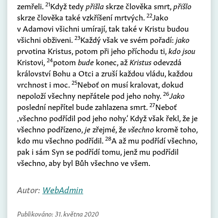
21
zemřeli.
Když tedy
přišla
skrze člověka smrt,
přišlo
22
skrze člověka také vzkříšení mrtvých.
Jako
v Adamovi všichni umírají, tak také v Kristu budou
23
všichni obživeni.
Každý však ve svém pořadí:
jako
prvotina Kristus, potom při jeho příchodu ti,
kdo jsou
24
Kristovi,
potom
bude
konec, až
Kristus
odevzdá
království Bohu a Otci a zruší každou vládu, každou
25
vrchnost i moc.
Neboť on musí kralovat, dokud
26
nepoloží všechny nepřátele pod jeho nohy.
Jako
27
poslední nepřítel bude zahlazena smrt.
Neboť
‚všechno podřídil pod jeho nohy.‘ Když však řekl, že je
všechno podřízeno,
je
zřejmé, že
všechno
kromě toho,
28
kdo mu všechno podřídil.
A až mu podřídí všechno,
pak i sám Syn se podřídí tomu, jenž mu podřídil
všechno, aby byl Bůh všechno ve všem.
Autor:
WebAdmin
Publikováno:
31. května 2020