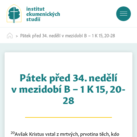
S
institut
k
ekumenických
i
studií
p
t
Pátek před 34. nedělí v mezidobí B – 1 K 15, 20-28
o
c
o
n
t
Pátek před 34. nedělí
e
n
v mezidobí B – 1 K 15, 20-
t
28
20
Avšak Kristus vstal z mrtvých, prvotina těch, kdo