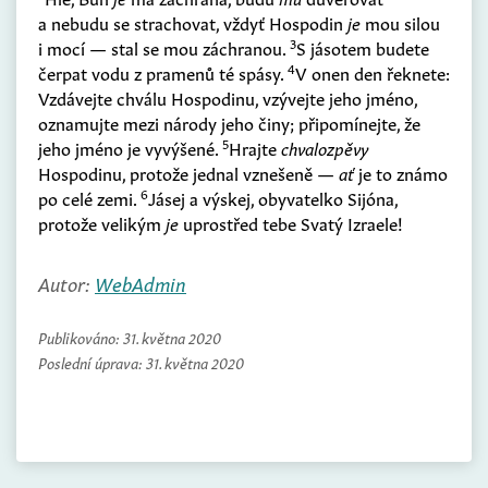
a nebudu se strachovat, vždyť Hospodin
je
mou silou
3
i mocí — stal se mou záchranou.
S jásotem budete
4
čerpat vodu z pramenů té spásy.
V onen den řeknete:
Vzdávejte chválu Hospodinu, vzývejte jeho jméno,
oznamujte mezi národy jeho činy; připomínejte, že
5
jeho jméno je vyvýšené.
Hrajte
chvalozpěvy
Hospodinu, protože jednal vznešeně —
ať
je to známo
6
po celé zemi.
Jásej a výskej, obyvatelko Sijóna,
protože velikým
je
uprostřed tebe Svatý Izraele!
Autor:
WebAdmin
Publikováno:
31. května 2020
Poslední úprava:
31. května 2020