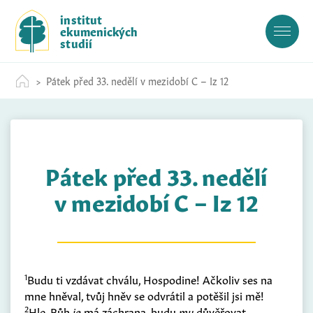
S
institut
k
ekumenických
i
studií
p
t
Pátek před 33. nedělí v mezidobí C – Iz 12
o
c
o
n
t
Pátek před 33. nedělí
e
n
v mezidobí C – Iz 12
t
1
Budu ti vzdávat chválu, Hospodine! Ačkoliv ses na
mne hněval, tvůj hněv se odvrátil a potěšil jsi mě!
2
Hle, Bůh
je
má záchrana, budu
mu
důvěřovat