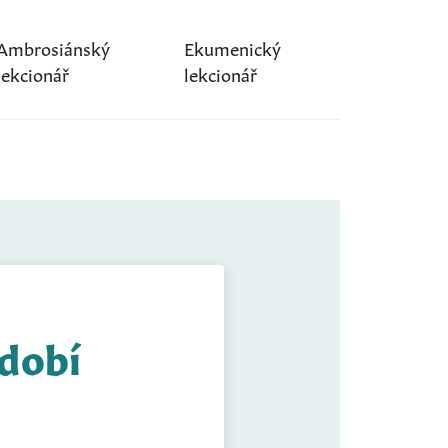
Ambrosiánský
Ekumenický
lekcionář
lekcionář
idobí