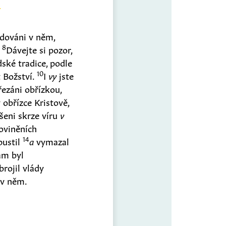
dováni v něm,
8
.
Dávejte si pozor,
dské tradice, podle
10
 Božství.
I
vy
jste
řezáni obřízkou,
v obřízce Kristově,
íšeni skrze víru
v
roviněních
14
pustil
a
vymazal
ám byl
rojil vlády
 v něm.