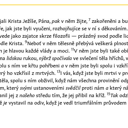
7
jali Krista Ježíše, Pána,
pak
v něm žijte,
zakořeněni a bu
e, jak jste byli vyučeni, rozhojňujíce se v ní s děkováním
ede jako zajatce skrze filozofii — prázdný svod podle li
9
odle Krista.
Neboť v něm tělesně přebývá veškerá plnost
11
n je hlavou každé vlády a moci.
V něm jste byli také ob
ána
lidskou
rukou,
nýbrž spočívala
ve svlečení těla hříchů, 
polu s ním ve křtu pohřbeni
a
v něm jste byli spolu i vzkř
13
rý ho vzkřísil z mrtvých.
I vás, když jste byli mrtvi v p
těla, spolu s ním obživil, když nám všechna provinění od
am, který
svými
ustanoveními
svědčil
proti nám
a
který n
15
nil jej z
našeho
středu tím, že jej přibil na kříž.
Tak
odzb
ně
je
vystavil na odiv, když je vedl triumfálním průvodem