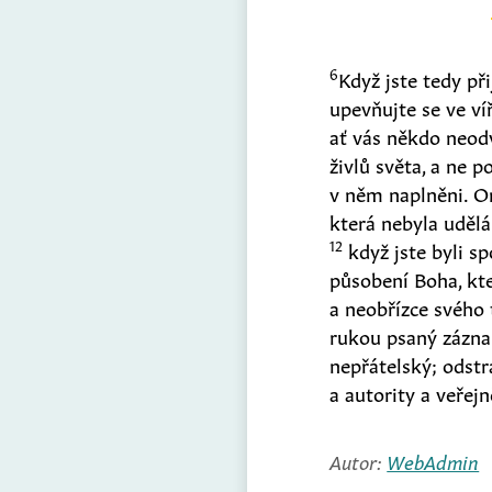
6
Když jste tedy při
upevňujte se ve víř
ať vás někdo neodv
živlů světa, a ne p
v něm naplněni. O
která nebyla uděl
12
když jste byli s
působení Boha, kte
a neobřízce svého 
rukou psaný zázn
nepřátelský; odstra
a autority a veřej
Autor:
WebAdmin