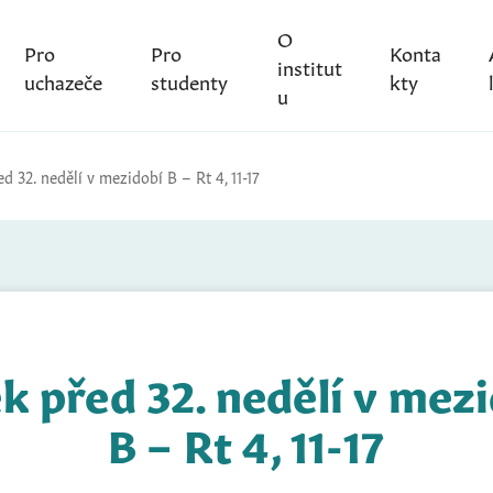
O
Pro
Pro
Konta
institut
uchazeče
studenty
kty
u
d 32. nedělí v mezidobí B – Rt 4, 11-17
k před 32. nedělí v mez
B – Rt 4, 11-17