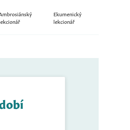
Ambrosiánský
Ekumenický
lekcionář
lekcionář
idobí