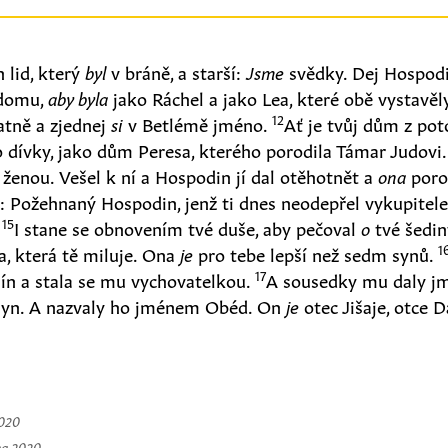
 lid, který
byl
v bráně, a starší:
Jsme
svědky. Dej Hospodi
 domu,
aby byla
jako Ráchel a jako Lea, které obě vystavěl
12
atně a zjednej
si
v Betlémě jméno.
Ať je tvůj dům z pot
 dívky, jako dům Peresa, kterého porodila Támar Judovi
o ženou. Vešel k ní a Hospodin jí dal otěhotnět a
ona
poro
: Požehnaný Hospodin, jenž ti dnes neodepřel vykupitel
15
.
I stane se obnovením tvé duše, aby pečoval
o
tvé šedin
1
a, která tě miluje. Ona
je
pro tebe lepší než sedm synů.
17
klín a stala se mu vychovatelkou.
A sousedky mu daly jm
syn. A nazvaly ho jménem Obéd. On
je
otec Jišaje, otce 
2020
na 2020