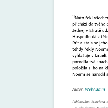
11
Nato řekl všechen
přichází do tvého
Jednej v Efratě ud
Hospodin dá z této
Rút a stala se jeh
tehdy řekly Noemi
vyhlašuje v Izraeli
porodila tvá snach
položila si ho na 
Noemi se narodil 
Autor:
WebAdmin
Publikováno:
31. května 
Poslední úprava:
31. květ