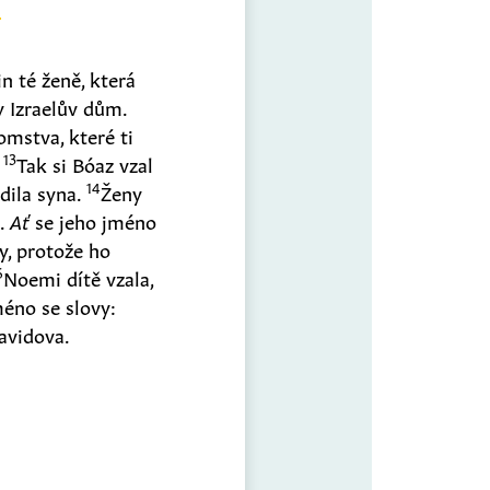
n té ženě, která
y Izraelův dům.
omstva, které ti
13
.
Tak si Bóaz vzal
14
dila syna.
Ženy
e.
Ať
se jeho jméno
y, protože ho
6
Noemi dítě vzala,
éno se slovy:
Davidova.