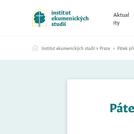
S
k
institut
Aktual
ekumenických
i
ity
studií
p
t
o
Institut ekumenických studií v Praze
Pátek pře
c
o
n
t
e
n
t
Páte