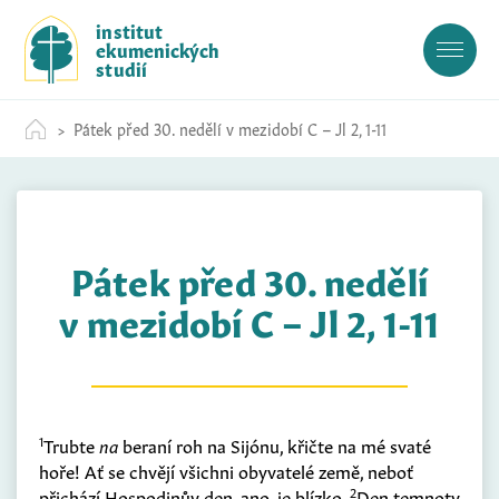
S
institut
k
ekumenických
i
studií
p
t
Pátek před 30. nedělí v mezidobí C – Jl 2, 1-11
o
c
o
n
t
Pátek před 30. nedělí
e
n
v mezidobí C – Jl 2, 1-11
t
1
Trubte
na
beraní roh na Sijónu, křičte na mé svaté
hoře! Ať se chvějí všichni obyvatelé země, neboť
2
přichází Hospodinův den, ano, je blízko.
Den temnoty