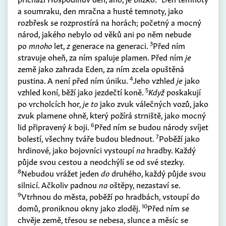
a soumraku, den mračna a husté temnoty, jako
rozbřesk se rozprostírá na horách; početný a mocný
národ, jakého nebylo od věků ani po něm nebude
3
po
mnoho
let,
z
generace na generaci.
Před ním
stravuje oheň, za ním spaluje plamen. Před ním
je
země jako zahrada Eden, za ním zcela opuštěná
4
pustina. A není před ním úniku.
Jeho vzhled
je
jako
5
vzhled koní, běží jako jezdečtí koně.
Když
poskakují
po vrcholcích hor,
je to
jako zvuk válečných vozů, jako
zvuk plamene ohně, který požírá strniště, jako mocný
6
lid připravený
k
boji.
Před ním se budou národy svíjet
7
bolestí, všechny tváře budou blednout.
Poběží jako
hrdinové, jako bojovníci vystoupí
na
hradby. Každý
půjde svou cestou a neodchýlí se od své stezky.
8
Nebudou vrážet jeden
do
druhého, každý půjde svou
silnicí. Ačkoliv padnou
na
oštěpy, nezastaví se.
9
Vtrhnou do města, poběží po hradbách, vstoupí do
10
domů, proniknou okny jako zloděj.
Před ním se
chvěje země, třesou se nebesa, slunce a měsíc se