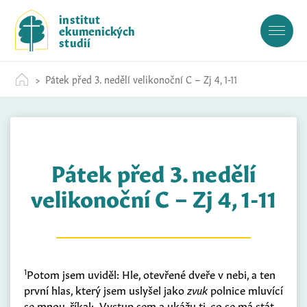
S
institut
k
ekumenických
i
studií
p
t
Pátek před 3. nedělí velikonoční C – Zj 4, 1-11
o
c
o
n
t
Pátek před 3. nedělí
e
n
velikonoční C – Zj 4, 1-11
t
1
Potom jsem uviděl: Hle, otevřené dveře v nebi, a ten
první hlas, který jsem uslyšel jako
zvuk
polnice mluvící
se mnou, říkal: „Vystup sem a ukážu ti, co se má stát