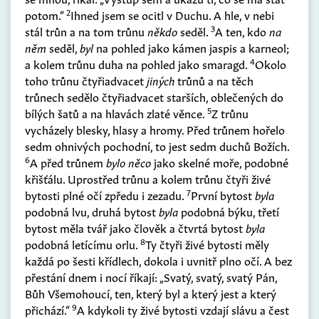
2
potom.“
Ihned jsem se ocitl v Duchu. A hle, v nebi
3
stál trůn a na tom trůnu
někdo
seděl.
A ten, kdo
na
něm
seděl,
byl
na pohled jako kámen jaspis a karneol;
4
a kolem trůnu duha na pohled jako smaragd.
Okolo
toho trůnu čtyřiadvacet
jiných
trůnů a na těch
trůnech sedělo čtyřiadvacet starších, oblečených do
5
bílých šatů a na hlavách zlaté věnce.
Z trůnu
vycházely blesky, hlasy a hromy. Před trůnem hořelo
sedm ohnivých pochodní, to jest sedm duchů Božích.
6
A před trůnem
bylo něco
jako skelné moře, podobné
křišťálu. Uprostřed trůnu a kolem trůnu čtyři živé
7
bytosti plné očí zpředu i zezadu.
První bytost
byla
podobná lvu, druhá bytost
byla
podobná býku, třetí
bytost měla tvář jako člověk a čtvrtá bytost
byla
8
podobná letícímu orlu.
Ty čtyři živé bytosti měly
každá po šesti křídlech, dokola i uvnitř plno očí. A bez
přestání dnem i nocí říkají: „Svatý, svatý, svatý Pán,
Bůh Všemohoucí, ten, který byl a který jest a který
9
přichází.“
A kdykoli ty živé bytosti vzdají slávu a čest