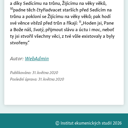
a díky Sedícímu na trůnu, Žijícímu na věky věků,
10
padne těch čtyřiadvacet starších před Sedícím na
trůnu a pokloní se Žijícímu na věky věků; pak hodí
11
své věnce
vítězů
před trůn a říkají:
„Hoden jsi, Pane
a Bože náš,
Svatý
, přijmout slávu a úctu i moc, neboť
ty jsi stvořil všechny věci, z tvé vůle existovaly a byly
stvořeny.“
Autor:
WebAdmin
Publikováno:
31. května 2020
Poslední úprava:
31. května 2020
© Institut ekumenických studií 2026