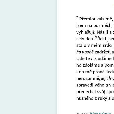
7
Přemlouvals mě, H
jsem na posměch, 
vyhlašuji: Násilí 
9
celý den.
Řekl jse
stalo v mém srdc
ho v sobě
zadržet, 
Udejte
ho
, udáme 
ho zdoláme a pom
kdo mě pronásledu
nerozumně,
jejich
v
spravedlivého
a
vi
přenechal svůj spo
nuzného z ruky zlo
Autor:
WebAdmin