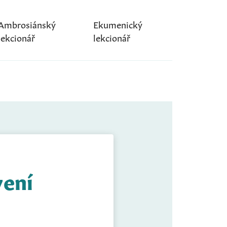
Ambrosiánský
Ekumenický
lekcionář
lekcionář
vení