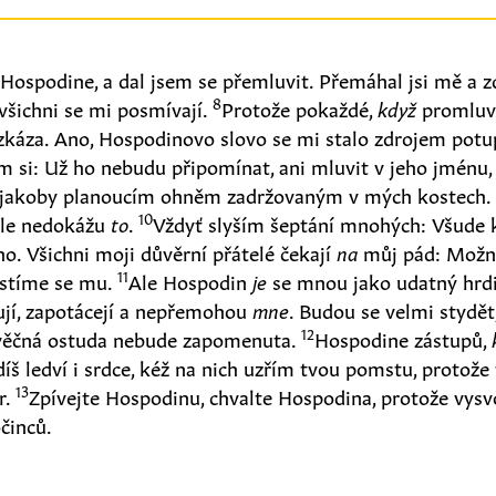
ospodine, a dal jsem se přemluvit. Přemáhal jsi mě a zd
8
všichni se mi posmívají.
Protože pokaždé,
když
promluv
a zkáza. Ano, Hospodinovo slovo se mi stalo zdrojem pot
m si: Už ho nebudu připomínat, ani mluvit v jeho jménu,
i jakoby planoucím ohněm zadržovaným v mých kostech.
10
ale nedokážu
to
.
Vždyť slyším šeptání mnohých: Všude 
ho. Všichni moji důvěrní přátelé čekají
na
můj pád: Možná
11
stíme se mu.
Ale Hospodin
je
se mnou jako udatný hrdin
jí, zapotácejí a nepřemohou
mne
. Budou se velmi stydět
12
ěčná ostuda nebude zapomenuta.
Hospodine zástupů,
díš ledví i srdce, kéž na nich uzřím tvou pomstu, protože
13
r.
Zpívejte Hospodinu, chvalte Hospodina, protože vysv
činců.