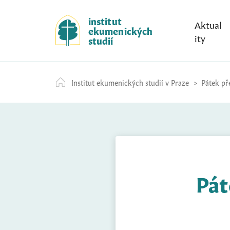
S
k
institut
Aktual
ekumenických
i
ity
studií
p
t
o
Institut ekumenických studií v Praze
Pátek pře
c
o
n
t
e
n
t
Pát