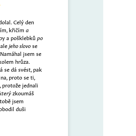
olal. Celý den
ím, křičím
a
upy a pošklebků
po
 ale
jeho slovo
se
 Namáhal jsem se
kolem hrůza.
 se dá svést, pak
a, proto se ti,
, protože jednali
který
zkoumáš
 tobě jsem
obodil duši