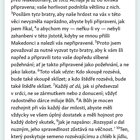
připravena; vaše horlivost podnítila většinu z nich.
3
Posílám ty
to
bratry, aby naše hrdost na vás v této
věci nevyzněla naprázdno, abyste byli připraveni, jak
4
jsem říkal,
a
abychom my — neřku-li vy — nebyli
zahanbeni v této jistotě, kdyby se mnou přišli
5
Makedonci a nalezli vás nepřipravené.
Proto jsem
považoval za nutné vyzvat ty
to
bratry, aby k vám šli
napřed a připravili toto vaše dopředu slíbené
požehnání; ať je takto připravené jako požehnání, a ne
6
jako lakota.
Toto však
vězte
: Kdo skoupě rozsévá,
bude také skoupě sklízet; a kdo štědře rozsévá, bude
7
také štědře sklízet.
Každý
ať dá,
jak si předsevzal
v srdci, ne se zármutkem nebo z donucení; vždyť
8
radostného dárce miluje Bůh.
A Bůh je mocen
rozhojnit při vás každý dar milosti, abyste měli
vždycky ve všem úplný dostatek a měli hojnost pro
9
každý dobrý skutek,
jak je napsáno: ‚Rozsypal
a
dal
10
nuzným, jeho spravedlnost zůstává na věčnost. ‘
Ten,
který poskytuje semeno rozsévajícímu a chléb k jídlu,