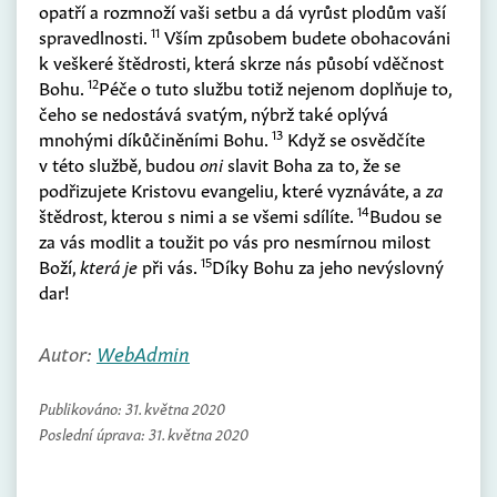
opatří a rozmnoží vaši setbu a dá vyrůst plodům vaší
11
spravedlnosti.
Vším způsobem budete obohacováni
k veškeré štědrosti, která skrze nás působí vděčnost
12
Bohu.
Péče o tuto službu totiž nejenom doplňuje to,
čeho se nedostává svatým, nýbrž také oplývá
13
mnohými díkůčiněními Bohu.
Když se osvědčíte
v této službě, budou
oni
slavit Boha za to, že se
podřizujete Kristovu evangeliu, které vyznáváte, a
za
14
štědrost, kterou s nimi a se všemi sdílíte.
Budou se
za vás modlit a toužit po vás pro nesmírnou milost
15
Boží,
která je
při vás.
Díky Bohu za jeho nevýslovný
dar!
Autor:
WebAdmin
Publikováno:
31. května 2020
Poslední úprava:
31. května 2020