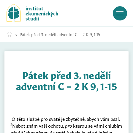
S
institut
k
ekumenických
i
studií
p
t
Pátek před 3. nedělí adventní C – 2 K 9, 1-15
o
c
o
n
t
Pátek před 3. nedělí
e
n
adventní C – 2 K 9, 1-15
t
1
O této službě pro svaté je zbytečné, abych vám psal.
2
Neboť znám vaši ochotu,
pro
kterou se vámi chlubím
před
Makedoňany, že
totiž
Achaja je
už
od loňska