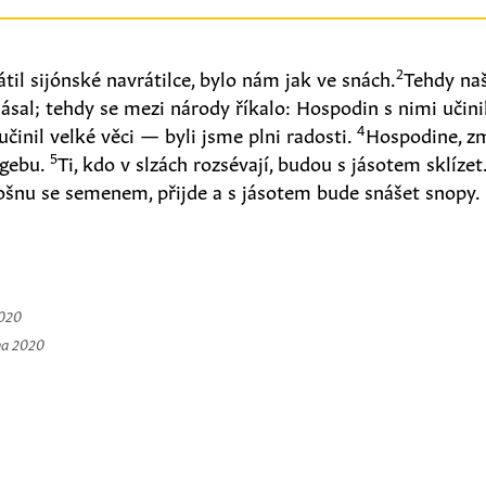
2
til sijónské navrátilce, bylo nám jak ve snách.
Tehdy naš
jásal; tehdy se mezi národy říkalo: Hospodin s nimi učinil
4
činil velké věci — byli jsme plni radosti.
Hospodine, zm
5
egebu.
Ti, kdo v slzách rozsévají, budou s jásotem sklízet
ošnu se semenem, přijde a s jásotem bude snášet snopy.
2020
na 2020