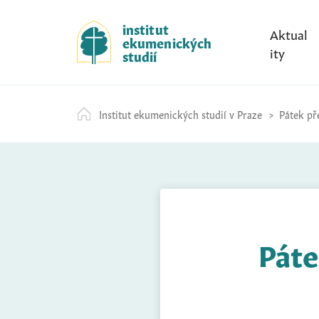
S
k
institut
Aktual
ekumenických
i
ity
studií
p
t
o
Institut ekumenických studií v Praze
Pátek pře
c
o
n
t
e
n
t
Páte