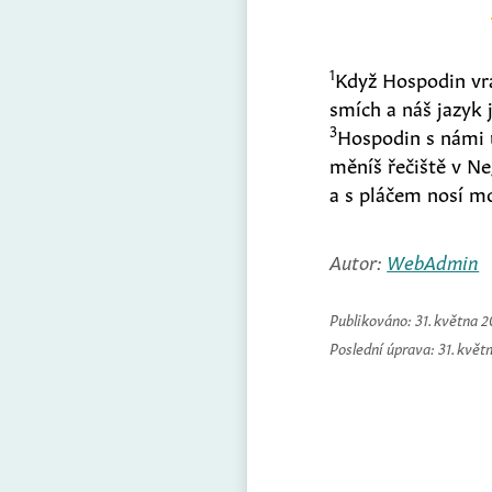
1
Když Hospodin vrá
smích a náš jazyk 
3
Hospodin s námi u
měníš řečiště v N
a s pláčem nosí m
Autor:
WebAdmin
Publikováno:
31. května 
Poslední úprava:
31. květ