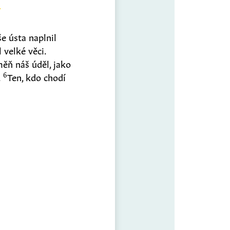
e ústa naplnil
 velké věci.
ěň náš úděl, jako
6
.
Ten, kdo chodí