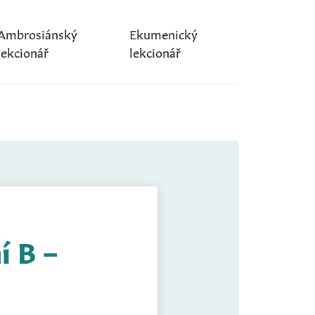
Ambrosiánský
Ekumenický
lekcionář
lekcionář
í B –