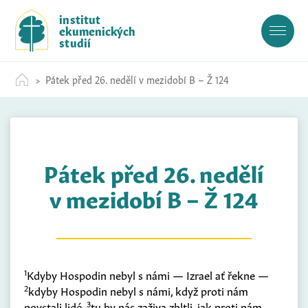
S
institut
k
ekumenických
i
studií
p
t
Pátek před 26. nedělí v mezidobí B – Ž 124
o
c
o
n
t
Pátek před 26. nedělí
e
n
v mezidobí B – Ž 124
t
1
Kdyby Hospodin nebyl s námi — Izrael ať řekne —
2
kdyby Hospodin nebyl s námi, když proti nám
3
povstali lidé,
tu by nás zaživa zhltli, jak proti nám