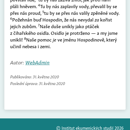
4
pláli hněvem.
Tu by nás zaplavily vody, převalil by se
5
přes nás proud,
tu by se přes nás valily zpěněné vody.
6
Požehnán buď Hospodin, že nás nevydal
za
kořist
7
jejich zubům.
Naše duše unikly jako ptáček
z čihařského osidla. Osidlo je protrženo — a my jsme
8
unikli!
Naše pomoc
je
ve jménu Hospodinově, který
učinil nebesa i zemi.
Autor:
WebAdmin
Publikováno:
31. května 2020
Poslední úprava:
31. května 2020
© Institut ekumenických studií 2026