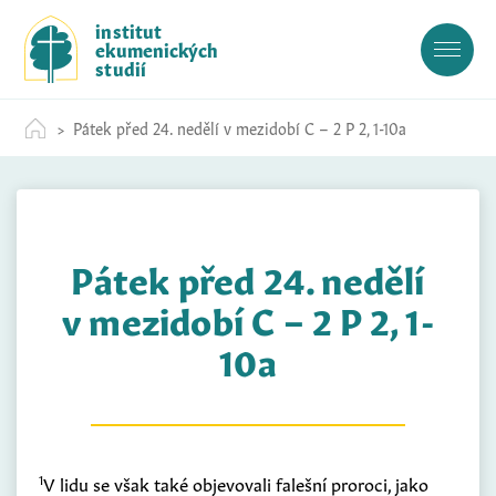
S
institut
k
ekumenických
i
studií
p
t
Pátek před 24. nedělí v mezidobí C – 2 P 2, 1-10a
o
c
o
n
t
Pátek před 24. nedělí
e
n
v mezidobí C – 2 P 2, 1-
t
10a
1
V lidu se však také objevovali falešní proroci, jako