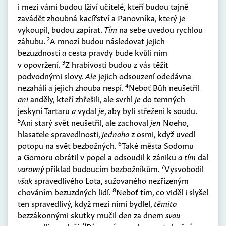
i mezi vámi budou lživí učitelé, kteří budou tajně
zavádět zhoubná kacířství a Panovníka, který je
vykoupil, budou zapírat.
Tím
na sebe uvedou rychlou
2
záhubu.
A mnozí budou následovat jejich
bezuzdnosti
a
cesta pravdy bude kvůli nim
3
v opovržení.
Z hrabivosti budou z vás těžit
podvodnými slovy.
Ale
jejich odsouzení odedávna
4
nezahálí a jejich zhouba nespí.
Neboť Bůh neušetřil
ani
anděly, kteří zhřešili, ale svrhl
je
do temných
jeskyní Tartaru
a
vydal
je
, aby byli střeženi k soudu.
5
Ani starý svět neušetřil, ale zachoval
jen
Noeho,
hlasatele spravedlnosti,
jednoho
z osmi, když uvedl
6
potopu na svět bezbožných.
Také města Sodomu
a Gomoru obrátil v popel a odsoudil k zániku
a tím
dal
7
varovný
příklad budoucím bezbožníkům.
Vysvobodil
však
spravedlivého Lota, sužovaného nezřízeným
8
chováním bezuzdných lidí.
Neboť tím, co viděl i slyšel
ten spravedlivý, když mezi nimi bydlel,
těmito
bezzákonnými skutky mučil den za dnem
svou
9