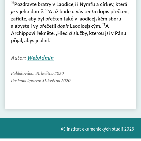
15
Pozdravte bratry v Laodiceji i Nymfu a církev, která
16
je
v jeho domě.
A až bude u vás ten
to
dopis přečten,
zařiďte, aby byl přečten také v laodicejském sboru
17
a abyste i vy přečetli
dopis
Laodicejským.
A
Archippovi řekněte: ‚Hleď
si
služby, kterou jsi v Pánu
přijal, abys ji plnil.‘
Autor:
WebAdmin
Publikováno:
31. května 2020
Poslední úprava:
31. května 2020
© Institut ekumenických studií 2026