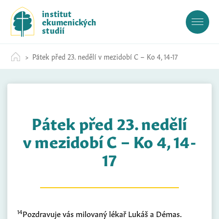
S
institut
k
ekumenických
i
studií
p
t
Pátek před 23. nedělí v mezidobí C – Ko 4, 14-17
o
c
o
n
t
Pátek před 23. nedělí
e
n
v mezidobí C – Ko 4, 14-
t
17
14
Pozdravuje vás milovaný lékař Lukáš a Démas.