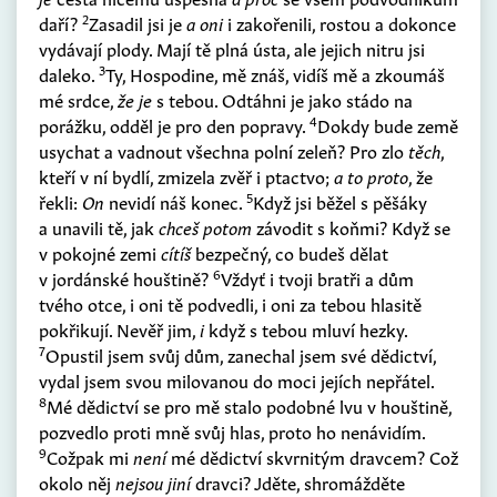
2
daří?
Zasadil jsi je
a oni
i zakořenili, rostou a dokonce
vydávají plody. Mají tě plná ústa, ale jejich nitru jsi
3
daleko.
Ty, Hospodine, mě znáš, vidíš mě a zkoumáš
mé srdce,
že je
s tebou. Odtáhni je jako stádo na
4
porážku, odděl je pro den popravy.
Dokdy bude země
usychat a vadnout všechna polní zeleň? Pro zlo
těch
,
kteří v ní bydlí, zmizela zvěř i ptactvo;
a to proto
, že
5
řekli:
On
nevidí náš konec.
Když jsi běžel s pěšáky
a unavili tě, jak
chceš potom
závodit s koňmi? Když se
v pokojné zemi
cítíš
bezpečný, co budeš dělat
6
v jordánské houštině?
Vždyť i tvoji bratři a dům
tvého otce, i oni tě podvedli, i oni za tebou hlasitě
pokřikují. Nevěř jim,
i
když s tebou mluví hezky.
7
Opustil jsem svůj dům, zanechal jsem své dědictví,
vydal jsem svou milovanou do moci jejích nepřátel.
8
Mé dědictví se pro mě stalo podobné lvu v houštině,
pozvedlo proti mně svůj hlas, proto ho nenávidím.
9
Cožpak mi
není
mé dědictví skvrnitým dravcem? Což
okolo něj
nejsou jiní
dravci? Jděte, shromážděte