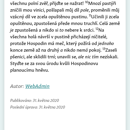
10
všechnu polní zvěř, přijďte se nažrat!
Mnozí pastýři
zničili mou vinici, pošlapali můj díl
pole
, proměnili můj
11
vzácný díl ve zcela opuštěnou pustinu.
Učinili ji zcela
opuštěnou, zpustošená přede mnou truchlí. Celá země
12
je
zpustošená a nikdo si
to
nebere k srdci.
Na
všechna holá návrší v pustině přicházejí ničitelé,
protože Hospodin má meč, který požírá od
jednoho
13
konce země až na druhý
a
nikdo ne
má
pokoj.
Zaseli
pšenici, ale sklidili trní; unavili se,
ale nic tím
nezískali.
Styďte se za svou úrodu kvůli Hospodinovu
planoucímu hněvu.
Autor:
WebAdmin
Publikováno:
31. května 2020
Poslední úprava:
31. května 2020