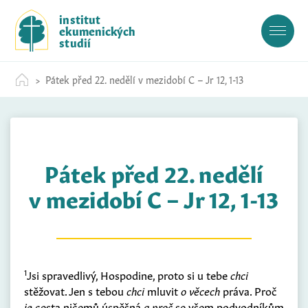
S
institut
k
ekumenických
i
studií
p
t
Pátek před 22. nedělí v mezidobí C – Jr 12, 1-13
o
c
o
n
t
Pátek před 22. nedělí
e
n
v mezidobí C – Jr 12, 1-13
t
1
Jsi spravedlivý, Hospodine, proto si u tebe
chci
stěžovat. Jen s tebou
chci
mluvit
o věcech
práva. Proč
je
cesta ničemů úspěšná
a proč
se všem podvodníkům