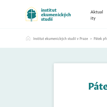
S
k
institut
Aktual
ekumenických
i
ity
studií
p
t
o
Institut ekumenických studií v Praze
Pátek pře
c
o
n
t
e
n
t
Páte