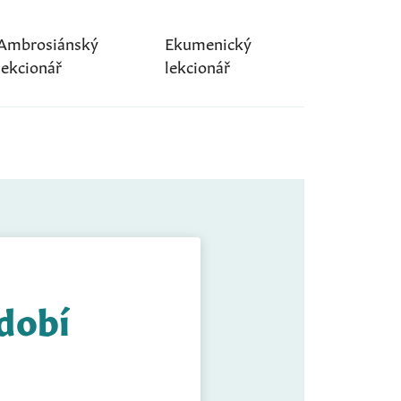
Ambrosiánský
Ekumenický
lekcionář
lekcionář
idobí