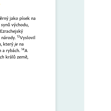
rný jako písek na
 synů východu,
n Ezrachejský
12
i národy.
Vyslovil
u, který
je
na
14
ch a rybách.
A
ch králů země,