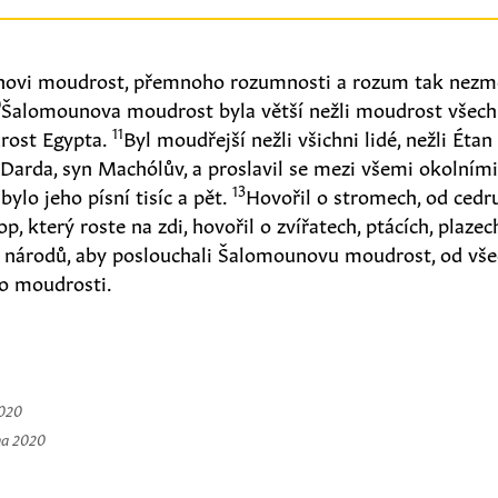
ovi moudrost, přemnoho rozumnosti a rozum tak nezmě
0
Šalomounova moudrost byla větší nežli moudrost všech
11
rost Egypta.
Byl moudřejší nežli všichni lidé, nežli Éta
Darda, syn Machólův, a proslavil se mezi všemi okolním
13
a bylo jeho písní tisíc a pět.
Hovořil o stromech, od cedr
p, který roste na zdi, hovořil o zvířatech, ptácích, plaze
ch národů, aby poslouchali Šalomounovu moudrost, od vše
eho moudrosti.
2020
na 2020