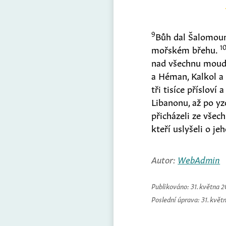
9
Bůh dal Šalomoun
1
mořském břehu.
nad všechnu moud
a Héman, Kalkol a 
tři tisíce přísloví 
Libanonu, až po yzo
přicházeli ze vše
kteří uslyšeli o j
Autor:
WebAdmin
Publikováno:
31. května 
Poslední úprava:
31. květ